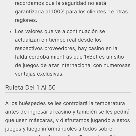
recordamos que la seguridad no está
garantizada al 100% para los clientes de otras
regiones.
Los valores que ve a continuación se
actualizan en tiempo real desde los
respectivos proveedores, hay casino en la
falda cordoba mientras que 1xBet es un sitio
de juegos de azar internacional con numerosas
ventajas exclusivas.
Ruleta Del 1 Al 50
A los huéspedes se les controlará la temperatura
antes de ingresar al casino y también se les pedirá
que usen máscaras, y disfrutamos jugando a estos
juegos y luego informándoles a todos sobre