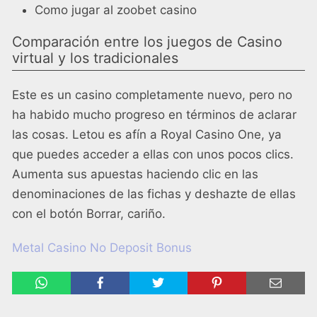
Como jugar al zoobet casino
Comparación entre los juegos de Casino
virtual y los tradicionales
Este es un casino completamente nuevo, pero no
ha habido mucho progreso en términos de aclarar
las cosas. Letou es afín a Royal Casino One, ya
que puedes acceder a ellas con unos pocos clics.
Aumenta sus apuestas haciendo clic en las
denominaciones de las fichas y deshazte de ellas
con el botón Borrar, cariño.
Metal Casino No Deposit Bonus