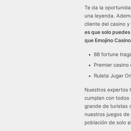
Te da la oportunida
una leyenda. Además
cliente del casino 
es que solo puedes 
que Emojino Casino
88 fortune tra
Premier casino
Ruleta Jugar On
Nuestros expertos h
cumplan con todos l
grande de turistas 
nuestros juegos de 
población de solo a