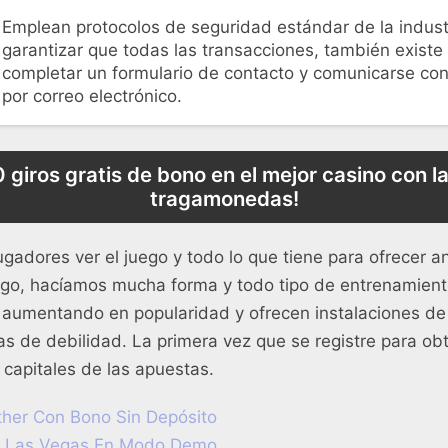
Emplean protocolos de seguridad estándar de la indust
garantizar que todas las transacciones, también existe
completar un formulario de contacto y comunicarse con
por correo electrónico.
 giros gratis de bono en el mejor casino con l
tragamonedas!
ugadores ver el juego y todo lo que tiene para ofrecer a
uego, hacíamos mucha forma y todo tipo de entrenamient
 aumentando en popularidad y ofrecen instalaciones de
s de debilidad. La primera vez que se registre para ob
capitales de las apuestas.
her Con Bono Sin Depósito
va Las Vegas En Modo Demo