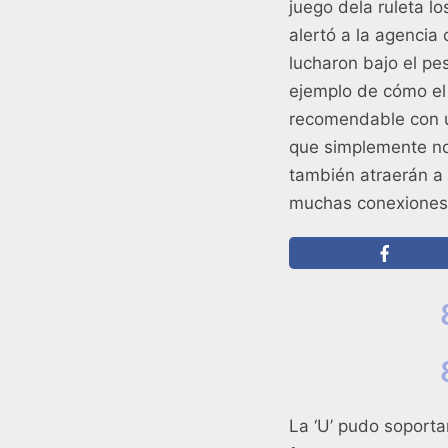
juego dela ruleta l
alertó a la agencia
lucharon bajo el pe
ejemplo de cómo el
recomendable con u
que simplemente no 
también atraerán a 
muchas conexiones 
La ‘U’ pudo soporta