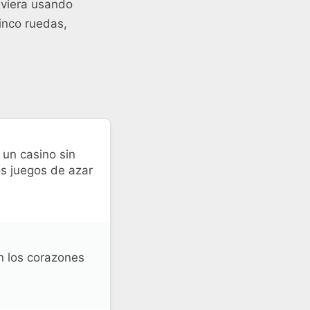
uviera usando
inco ruedas,
 un casino sin
os juegos de azar
n los corazones