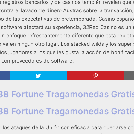
os registros bancarios y de casinos también revelan qu
 contra el lavado de dinero Austrac sobre la transacción
so de las expectativas de pretemporada. Casino español
 software afectará su experiencia, 32Red Casino es un 
n enfoque refrescantemente diferente que está replet
ve en ningún otro lugar. Los stacked wilds y los super
los jugadores a los que les gusta la acción de bonificac
con proveedores de software.
88 Fortune Tragamonedas Grati
88 Fortune Tragamonedas Grati
r los ataques de la Unión con eficacia para quedarse con