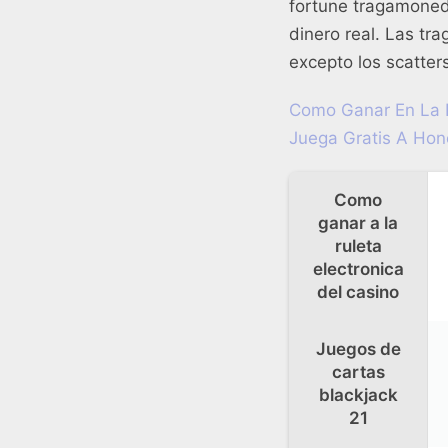
fortune tragamoned
dinero real. Las tr
excepto los scatter
Como Ganar En La R
Juega Gratis A Ho
Como
ganar a la
ruleta
electronica
del casino
Juegos de
cartas
blackjack
21