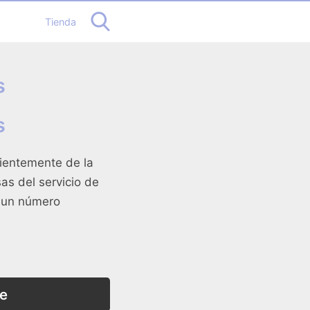
Tienda
s
s
dientemente de la
as del servicio de
a un número
se