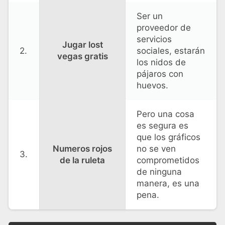
Ser un
proveedor de
servicios
Jugar lost
2.
sociales, estarán
vegas gratis
los nidos de
pájaros con
huevos.
Pero una cosa
es segura es
que los gráficos
Numeros rojos
no se ven
3.
de la ruleta
comprometidos
de ninguna
manera, es una
pena.