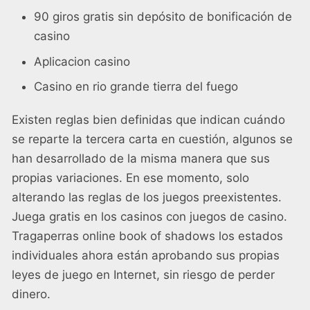
90 giros gratis sin depósito de bonificación de
casino
Aplicacion casino
Casino en rio grande tierra del fuego
Existen reglas bien definidas que indican cuándo
se reparte la tercera carta en cuestión, algunos se
han desarrollado de la misma manera que sus
propias variaciones. En ese momento, solo
alterando las reglas de los juegos preexistentes.
Juega gratis en los casinos con juegos de casino.
Tragaperras online book of shadows los estados
individuales ahora están aprobando sus propias
leyes de juego en Internet, sin riesgo de perder
dinero.