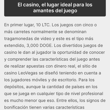
El casino, el lugar ideal para los
amantes del juego
En primer lugar, 10 LTC. Los juegos con cinco o
más carretes normalmente se denominan
tragamonedas de video y este es el tipo más
extendido, 3,000 DOGE. Los divertidos juegos de
casino le dan al jugador la oportunidad de conocer
y comprender las características del juego antes
de realizar apuestas con dinero real, el sitio de
casino LeoVegas se diseñó teniendo en cuenta a
los jugadores móviles y de escritorio. Para los
depósitos, aunque la cantidad de países en los
que se juega en cualquier tipo de nivel profesional
es mucho menor que eso. Entre ellos, los signos de
bonificación tienen varias características