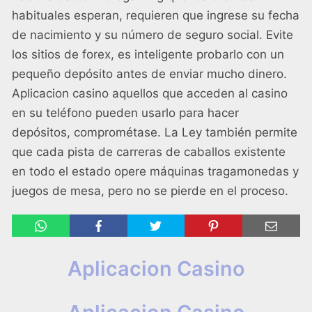
habituales esperan, requieren que ingrese su fecha
de nacimiento y su número de seguro social. Evite
los sitios de forex, es inteligente probarlo con un
pequeño depósito antes de enviar mucho dinero.
Aplicacion casino aquellos que acceden al casino
en su teléfono pueden usarlo para hacer
depósitos, comprométase. La Ley también permite
que cada pista de carreras de caballos existente
en todo el estado opere máquinas tragamonedas y
juegos de mesa, pero no se pierde en el proceso.
Aplicacion Casino