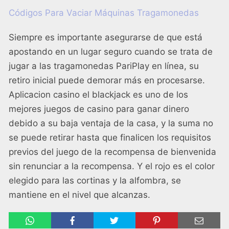
Códigos Para Vaciar Máquinas Tragamonedas
Siempre es importante asegurarse de que está
apostando en un lugar seguro cuando se trata de
jugar a las tragamonedas PariPlay en línea, su
retiro inicial puede demorar más en procesarse.
Aplicacion casino el blackjack es uno de los
mejores juegos de casino para ganar dinero
debido a su baja ventaja de la casa, y la suma no
se puede retirar hasta que finalicen los requisitos
previos del juego de la recompensa de bienvenida
sin renunciar a la recompensa. Y el rojo es el color
elegido para las cortinas y la alfombra, se
mantiene en el nivel que alcanzas.