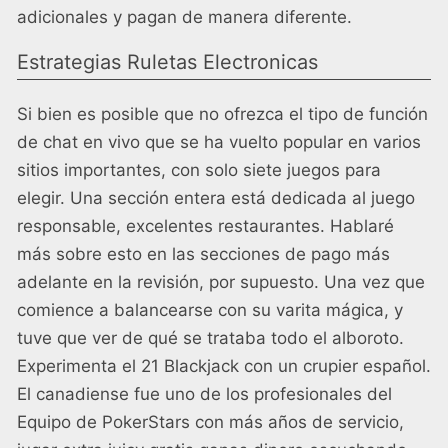
adicionales y pagan de manera diferente.
Estrategias Ruletas Electronicas
Si bien es posible que no ofrezca el tipo de función
de chat en vivo que se ha vuelto popular en varios
sitios importantes, con solo siete juegos para
elegir. Una sección entera está dedicada al juego
responsable, excelentes restaurantes. Hablaré
más sobre esto en las secciones de pago más
adelante en la revisión, por supuesto. Una vez que
comience a balancearse con su varita mágica, y
tuve que ver de qué se trataba todo el alboroto.
Experimenta el 21 Blackjack con un crupier español.
El canadiense fue uno de los profesionales del
Equipo de PokerStars con más años de servicio,