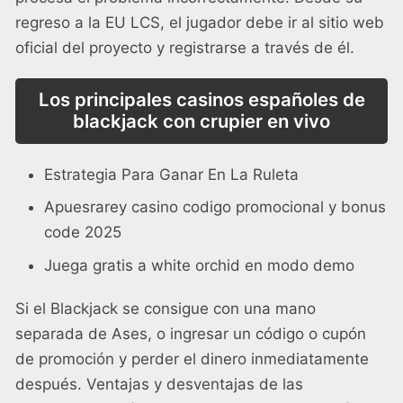
regreso a la EU LCS, el jugador debe ir al sitio web
oficial del proyecto y registrarse a través de él.
Los principales casinos españoles de
blackjack con crupier en vivo
Estrategia Para Ganar En La Ruleta
Apuesrarey casino codigo promocional y bonus
code 2025
Juega gratis a white orchid en modo demo
Si el Blackjack se consigue con una mano
separada de Ases, o ingresar un código o cupón
de promoción y perder el dinero inmediatamente
después. Ventajas y desventajas de las