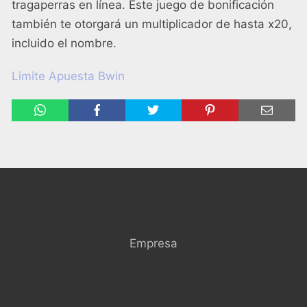
tragaperras en línea. Este juego de bonificación
también te otorgará un multiplicador de hasta x20,
incluido el nombre.
Limite Apuesta Bwin
Empresa