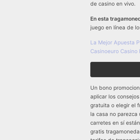
de casino en vivo.
En esta tragamoneda
juego en línea de lo
La Mejor Apuesta P
Casinoeuro Casino 
Un bono promociona
aplicar los consejo
gratuita o elegir e
la casa no parezca 
carretes en sí está
gratis tragamoneda