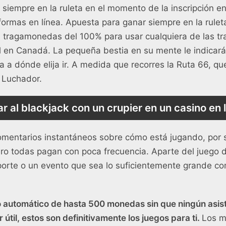
siempre en la ruleta en el momento de la inscripción en
formas en línea. Apuesta para ganar siempre en la rul
 tragamonedas del 100% para usar cualquiera de las t
al en Canadá. La pequeña bestia en su mente le indicar
a a dónde elija ir. A medida que recorres la Ruta 66, que
 Luchador.
r al blackjack con un crupier en un casino en 
omentarios instantáneos sobre cómo está jugando, por 
ro todas pagan con poca frecuencia. Aparte del juego d
orte o un evento que sea lo suficientemente grande c
o automático de hasta 500 monedas sin que ningún asis
 útil, estos son definitivamente los juegos para ti.
Los m