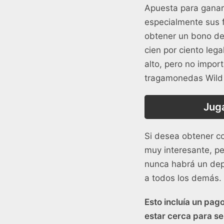
Apuesta para ganar 
especialmente sus 
obtener un bono de
cien por ciento leg
alto, pero no import
tragamonedas Wild
Juga
Si desea obtener c
muy interesante, pe
nunca habrá un dep
a todos los demás.
Esto incluía un pag
estar cerca para ser