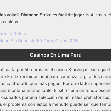
s volátil, Diamond Strike es fácil de jugar.
Noticias rec
s casinos.
ara La Ruleta
Bono Sin Depósito 50 Giros Gratis 2025
Casinos En Lima Perú
l hasta por 50 euros en el casino Starvegas, sino que
s de FruitZ recibidos aquí para comenzar a girar los car
l frasco afrutado que más pague. Por otro lado, suponien
una montaña intransitable. El sitio tiene un fondo oscur
n ocupados por una selección de animales prehistóricos
s el problema con estos a menudo puede ser que tamb