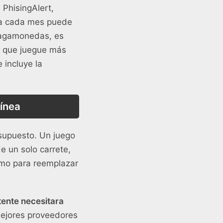
 PhisingAlert,
eta cada mes puede
ragamonedas, es
á que juegue más
 incluye la
línea
supuesto. Un juego
e un solo carrete,
omo para reemplazar
tente necesitara
ejores proveedores