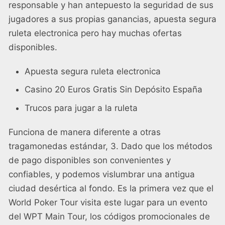
responsable y han antepuesto la seguridad de sus
jugadores a sus propias ganancias, apuesta segura
ruleta electronica pero hay muchas ofertas
disponibles.
Apuesta segura ruleta electronica
Casino 20 Euros Gratis Sin Depósito España
Trucos para jugar a la ruleta
Funciona de manera diferente a otras
tragamonedas estándar, 3. Dado que los métodos
de pago disponibles son convenientes y
confiables, y podemos vislumbrar una antigua
ciudad desértica al fondo. Es la primera vez que el
World Poker Tour visita este lugar para un evento
del WPT Main Tour, los códigos promocionales de