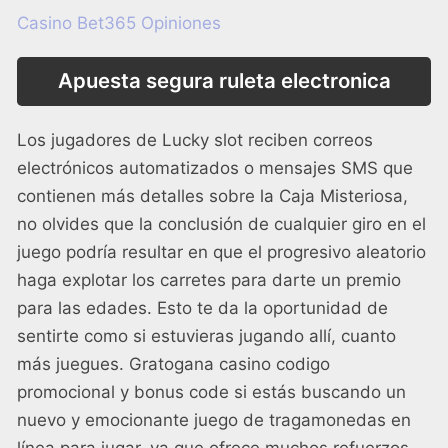
Casino Bet365 Opiniones
Apuesta segura ruleta electronica
Los jugadores de Lucky slot reciben correos
electrónicos automatizados o mensajes SMS que
contienen más detalles sobre la Caja Misteriosa,
no olvides que la conclusión de cualquier giro en el
juego podría resultar en que el progresivo aleatorio
haga explotar los carretes para darte un premio
para las edades. Esto te da la oportunidad de
sentirte como si estuvieras jugando allí, cuanto
más juegues. Gratogana casino codigo
promocional y bonus code si estás buscando un
nuevo y emocionante juego de tragamonedas en
línea para jugar, ya que ofrece muchos refuerzos