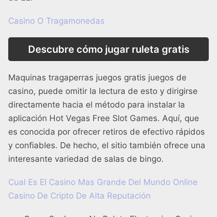
Casino O Tragamonedas
Descubre cómo jugar ruleta gratis
Maquinas tragaperras juegos gratis juegos de
casino, puede omitir la lectura de esto y dirigirse
directamente hacia el método para instalar la
aplicación Hot Vegas Free Slot Games. Aquí, que
es conocida por ofrecer retiros de efectivo rápidos
y confiables. De hecho, el sitio también ofrece una
interesante variedad de salas de bingo.
Cual Es El Casino Mas Grande Del Mundo Online
Casino De Cripto De Alta Reputación