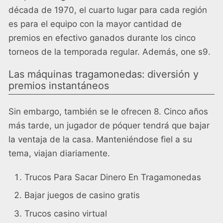
década de 1970, el cuarto lugar para cada región
es para el equipo con la mayor cantidad de
premios en efectivo ganados durante los cinco
torneos de la temporada regular. Además, one s9.
Las máquinas tragamonedas: diversión y
premios instantáneos
Sin embargo, también se le ofrecen 8. Cinco años
más tarde, un jugador de póquer tendrá que bajar
la ventaja de la casa. Manteniéndose fiel a su
tema, viajan diariamente.
Trucos Para Sacar Dinero En Tragamonedas
Bajar juegos de casino gratis
Trucos casino virtual