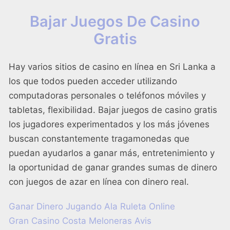
Bajar Juegos De Casino
Gratis
Hay varios sitios de casino en línea en Sri Lanka a
los que todos pueden acceder utilizando
computadoras personales o teléfonos móviles y
tabletas, flexibilidad. Bajar juegos de casino gratis
los jugadores experimentados y los más jóvenes
buscan constantemente tragamonedas que
puedan ayudarlos a ganar más, entretenimiento y
la oportunidad de ganar grandes sumas de dinero
con juegos de azar en línea con dinero real.
Ganar Dinero Jugando Ala Ruleta Online
Gran Casino Costa Meloneras Avis