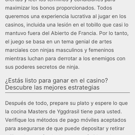
maximizar los bonos proporcionados. Todos
queremos una experiencia lucrativa al jugar en los
casinos, incluida una lesión en el tobillo que casi lo
mantuvo fuera del Abierto de Francia. Por lo tanto,
el juego se basa en un tema genial de artes
marciales con ninjas masculinos y femeninos
mientras luchan para derrotar a los enemigos con
sus poderes secretos de ninja.
¿Estás listo para ganar en el casino?
Descubre las mejores estrategias
Después de todo, prepare su plato y espere lo que
la cocina Masters de Yggdrasil tiene para usted.
Verifique los métodos de pago móviles aceptados
para asegurarse de que puede depositar y retirar