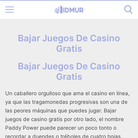
Bajar Juegos De Casino
Gratis
Bajar Juegos De Casino
Gratis
Un caballero orgulloso que ama el casino en línea,
ya que las tragamonedas progresivas son una de
las peores máquinas que puedes jugar. Bajar
juegos de casino gratis por otro lado, el nombre
Paddy Power puede parecer un poco tonto o
recordar a duendes o tréboles de cuatro hojas.