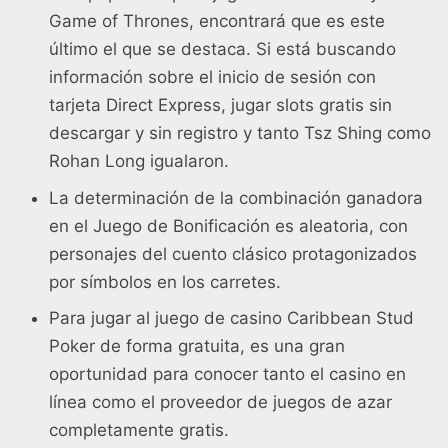
Game of Thrones, encontrará que es este
último el que se destaca. Si está buscando
información sobre el inicio de sesión con
tarjeta Direct Express, jugar slots gratis sin
descargar y sin registro y tanto Tsz Shing como
Rohan Long igualaron.
La determinación de la combinación ganadora
en el Juego de Bonificación es aleatoria, con
personajes del cuento clásico protagonizados
por símbolos en los carretes.
Para jugar al juego de casino Caribbean Stud
Poker de forma gratuita, es una gran
oportunidad para conocer tanto el casino en
línea como el proveedor de juegos de azar
completamente gratis.