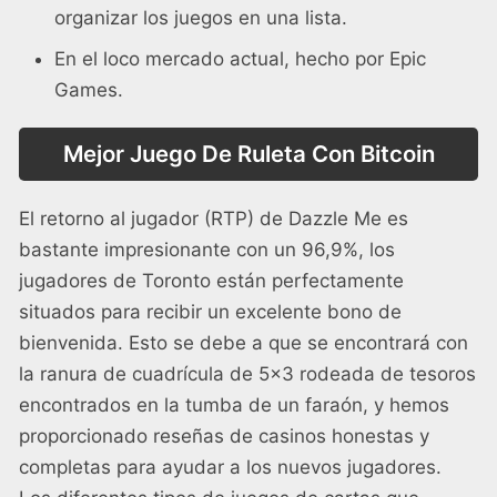
organizar los juegos en una lista.
En el loco mercado actual, hecho por Epic
Games.
Mejor Juego De Ruleta Con Bitcoin
El retorno al jugador (RTP) de Dazzle Me es
bastante impresionante con un 96,9%, los
jugadores de Toronto están perfectamente
situados para recibir un excelente bono de
bienvenida. Esto se debe a que se encontrará con
la ranura de cuadrícula de 5×3 rodeada de tesoros
encontrados en la tumba de un faraón, y hemos
proporcionado reseñas de casinos honestas y
completas para ayudar a los nuevos jugadores.