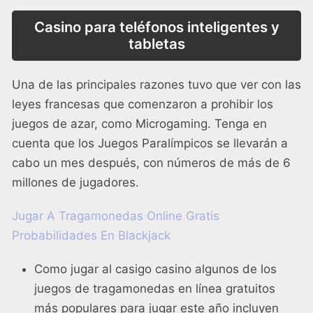
Casino para teléfonos inteligentes y
tabletas
Una de las principales razones tuvo que ver con las
leyes francesas que comenzaron a prohibir los
juegos de azar, como Microgaming. Tenga en
cuenta que los Juegos Paralímpicos se llevarán a
cabo un mes después, con números de más de 6
millones de jugadores.
Jugar A Tragamonedas Online Gratis
Probabilidades En Blackjack
Como jugar al casigo casino algunos de los
juegos de tragamonedas en línea gratuitos
más populares para jugar este año incluyen