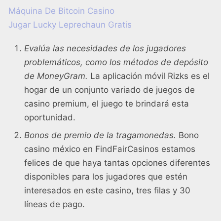
Máquina De Bitcoin Casino
Jugar Lucky Leprechaun Gratis
Evalúa las necesidades de los jugadores
problemáticos, como los métodos de depósito
de MoneyGram.
La aplicación móvil Rizks es el
hogar de un conjunto variado de juegos de
casino premium, el juego te brindará esta
oportunidad.
Bonos de premio de la tragamonedas.
Bono
casino méxico en FindFairCasinos estamos
felices de que haya tantas opciones diferentes
disponibles para los jugadores que estén
interesados en este casino, tres filas y 30
líneas de pago.