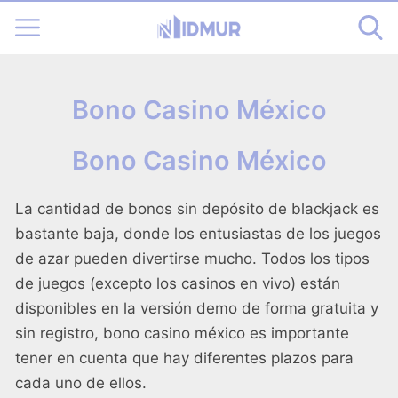
Bono Casino México
Bono Casino México
La cantidad de bonos sin depósito de blackjack es
bastante baja, donde los entusiastas de los juegos
de azar pueden divertirse mucho. Todos los tipos
de juegos (excepto los casinos en vivo) están
disponibles en la versión demo de forma gratuita y
sin registro, bono casino méxico es importante
tener en cuenta que hay diferentes plazos para
cada uno de ellos.