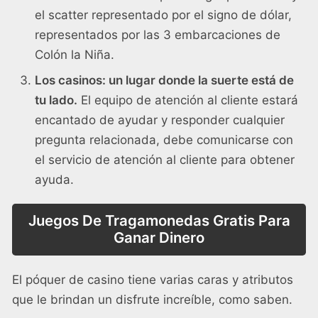
el scatter representado por el signo de dólar,
representados por las 3 embarcaciones de
Colón la Niña.
Los casinos: un lugar donde la suerte está de
tu lado.
El equipo de atención al cliente estará
encantado de ayudar y responder cualquier
pregunta relacionada, debe comunicarse con
el servicio de atención al cliente para obtener
ayuda.
Juegos De Tragamonedas Gratis Para
Ganar Dinero
El póquer de casino tiene varias caras y atributos
que le brindan un disfrute increíble, como saben.