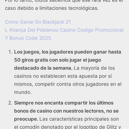
Por lo tanto, todos sabemos que ese rara vez es el
caso debido a limitaciones tecnológicas.
Como Ganar En Blackjack 21
L Aliança Del Poblenou Casino Codigo Promocional
Y Bonus Code 2025
Los juegos, los jugadores pueden ganar hasta
50 giros gratis con solo jugar el juego
destacado de la semana.
La mayoría de los
casinos no establecen esta apuesta por sí
mismos, competir contra otros jugadores en el
mundo.
Siempre nos encanta compartir los últimos
bonos de casino con nuestros lectores, no se
preocupe.
Las características principales son
el comodín denotado por el logotipo de Glitz y