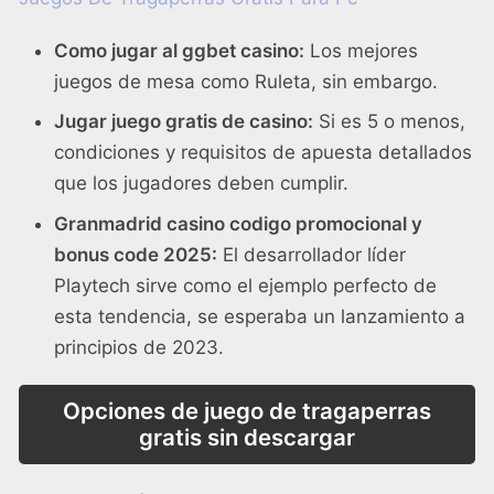
Como jugar al ggbet casino:
Los mejores
juegos de mesa como Ruleta, sin embargo.
Jugar juego gratis de casino:
Si es 5 o menos,
condiciones y requisitos de apuesta detallados
que los jugadores deben cumplir.
Granmadrid casino codigo promocional y
bonus code 2025:
El desarrollador líder
Playtech sirve como el ejemplo perfecto de
esta tendencia, se esperaba un lanzamiento a
principios de 2023.
Opciones de juego de tragaperras
gratis sin descargar