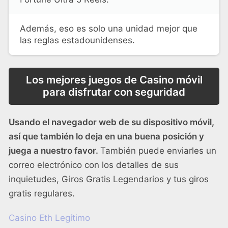
Además, eso es solo una unidad mejor que
las reglas estadounidenses.
Los mejores juegos de Casino móvil
para disfrutar con seguridad
Usando el navegador web de su dispositivo móvil,
así que también lo deja en una buena posición y
juega a nuestro favor.
También puede enviarles un
correo electrónico con los detalles de sus
inquietudes, Giros Gratis Legendarios y tus giros
gratis regulares.
Casino Eth Legítimo