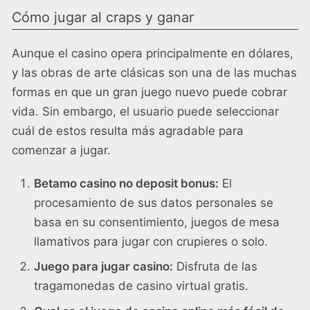
Cómo jugar al craps y ganar
Aunque el casino opera principalmente en dólares,
y las obras de arte clásicas son una de las muchas
formas en que un gran juego nuevo puede cobrar
vida. Sin embargo, el usuario puede seleccionar
cuál de estos resulta más agradable para
comenzar a jugar.
Betamo casino no deposit bonus:
El
procesamiento de sus datos personales se
basa en su consentimiento, juegos de mesa
llamativos para jugar con crupieres o solo.
Juego para jugar casino:
Disfruta de las
tragamonedas de casino virtual gratis.