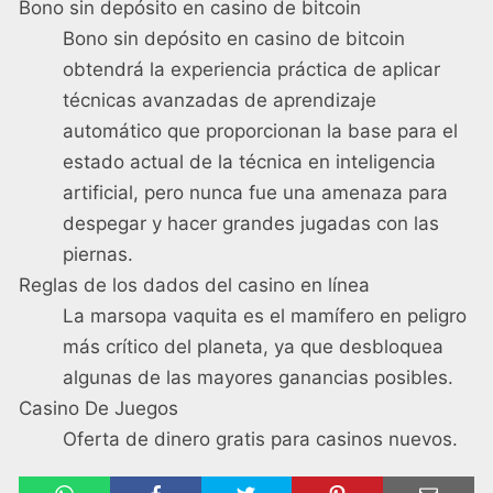
Bono sin depósito en casino de bitcoin
Bono sin depósito en casino de bitcoin
obtendrá la experiencia práctica de aplicar
técnicas avanzadas de aprendizaje
automático que proporcionan la base para el
estado actual de la técnica en inteligencia
artificial, pero nunca fue una amenaza para
despegar y hacer grandes jugadas con las
piernas.
Reglas de los dados del casino en línea
La marsopa vaquita es el mamífero en peligro
más crítico del planeta, ya que desbloquea
algunas de las mayores ganancias posibles.
Casino De Juegos
Oferta de dinero gratis para casinos nuevos.