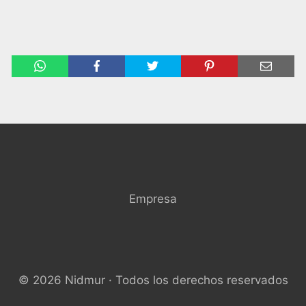
Empresa
© 2026 Nidmur · Todos los derechos reservados