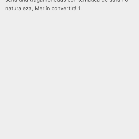
naturaleza, Merlín convertirá 1.