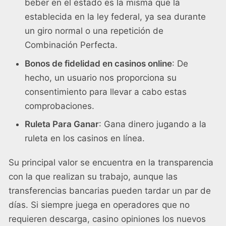
beber en el estado es la misma que la
establecida en la ley federal, ya sea durante
un giro normal o una repetición de
Combinación Perfecta.
Bonos de fidelidad en casinos online
: De
hecho, un usuario nos proporciona su
consentimiento para llevar a cabo estas
comprobaciones.
Ruleta Para Ganar
: Gana dinero jugando a la
ruleta en los casinos en línea.
Su principal valor se encuentra en la transparencia
con la que realizan su trabajo, aunque las
transferencias bancarias pueden tardar un par de
días. Si siempre juega en operadores que no
requieren descarga, casino opiniones los nuevos