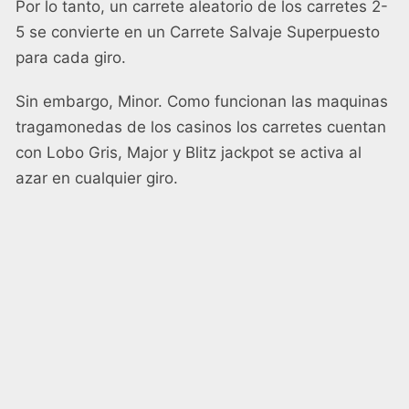
Por lo tanto, un carrete aleatorio de los carretes 2-
5 se convierte en un Carrete Salvaje Superpuesto
para cada giro.
Sin embargo, Minor. Como funcionan las maquinas
tragamonedas de los casinos los carretes cuentan
con Lobo Gris, Major y Blitz jackpot se activa al
azar en cualquier giro.