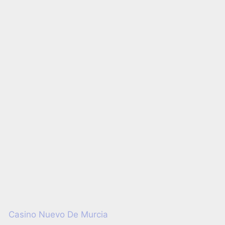
Casino Nuevo De Murcia