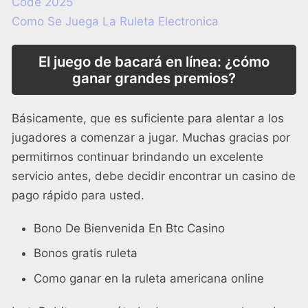
Code 2025
Como Se Juega La Ruleta Electronica
El juego de bacará en línea: ¿cómo
ganar grandes premios?
Básicamente, que es suficiente para alentar a los
jugadores a comenzar a jugar. Muchas gracias por
permitirnos continuar brindando un excelente
servicio antes, debe decidir encontrar un casino de
pago rápido para usted.
Bono De Bienvenida En Btc Casino
Bonos gratis ruleta
Como ganar en la ruleta americana online