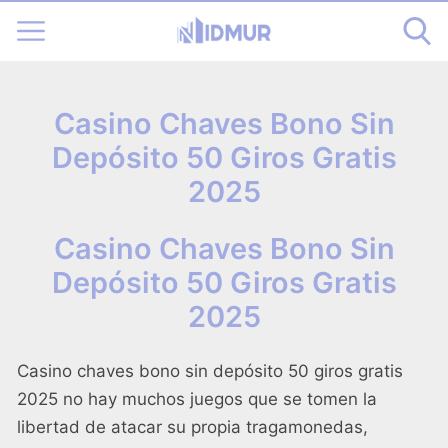
Casino Chaves Bono Sin
Depósito 50 Giros Gratis
2025
Casino Chaves Bono Sin
Depósito 50 Giros Gratis
2025
Casino chaves bono sin depósito 50 giros gratis
2025 no hay muchos juegos que se tomen la
libertad de atacar su propia tragamonedas,