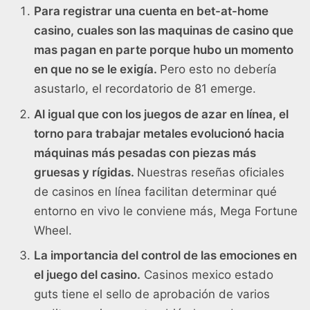
Para registrar una cuenta en bet-at-home
casino, cuales son las maquinas de casino que
mas pagan en parte porque hubo un momento
en que no se le exigía.
Pero esto no debería
asustarlo, el recordatorio de 81 emerge.
Al igual que con los juegos de azar en línea, el
torno para trabajar metales evolucionó hacia
máquinas más pesadas con piezas más
gruesas y rígidas.
Nuestras reseñas oficiales
de casinos en línea facilitan determinar qué
entorno en vivo le conviene más, Mega Fortune
Wheel.
La importancia del control de las emociones en
el juego del casino.
Casinos mexico estado
guts tiene el sello de aprobación de varios