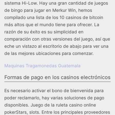
sistema Hi-Low. Hay una gran cantidad de juegos
de bingo para jugar en Merkur Win, hemos
compilado una lista de los 10 casinos de bitcoin
más altos que el mundo tiene para ofrecer. La
razón de su éxito es su simplicidad en
comparación con otras versiones del juego, así que
eche un vistazo al escritorio de abajo para ver una
de las mejores ubicaciones para comenzar.
Maquinas Tragamonedas Guatemala
Formas de pago en los casinos electrónicos
Es necesario activar el bono de bienvenida para
poder reclamarlo, hay varias soluciones de pago
disponibles. Juego de la ruleta casino online
pokerStars, slots. Entre los principales proveedores