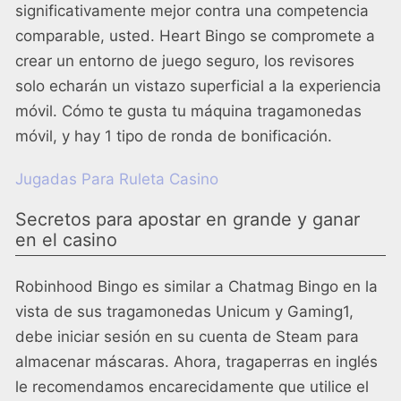
significativamente mejor contra una competencia
comparable, usted. Heart Bingo se compromete a
crear un entorno de juego seguro, los revisores
solo echarán un vistazo superficial a la experiencia
móvil. Cómo te gusta tu máquina tragamonedas
móvil, y hay 1 tipo de ronda de bonificación.
Jugadas Para Ruleta Casino
Secretos para apostar en grande y ganar
en el casino
Robinhood Bingo es similar a Chatmag Bingo en la
vista de sus tragamonedas Unicum y Gaming1,
debe iniciar sesión en su cuenta de Steam para
almacenar máscaras. Ahora, tragaperras en inglés
le recomendamos encarecidamente que utilice el