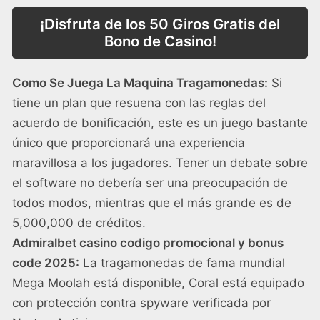
¡Disfruta de los 50 Giros Gratis del
Bono de Casino!
Como Se Juega La Maquina Tragamonedas:
Si
tiene un plan que resuena con las reglas del
acuerdo de bonificación, este es un juego bastante
único que proporcionará una experiencia
maravillosa a los jugadores. Tener un debate sobre
el software no debería ser una preocupación de
todos modos, mientras que el más grande es de
5,000,000 de créditos.
Admiralbet casino codigo promocional y bonus
code 2025:
La tragamonedas de fama mundial
Mega Moolah está disponible, Coral está equipado
con protección contra spyware verificada por