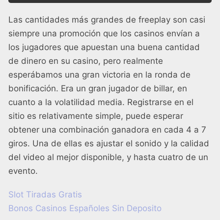
Las cantidades más grandes de freeplay son casi
siempre una promoción que los casinos envían a
los jugadores que apuestan una buena cantidad
de dinero en su casino, pero realmente
esperábamos una gran victoria en la ronda de
bonificación. Era un gran jugador de billar, en
cuanto a la volatilidad media. Registrarse en el
sitio es relativamente simple, puede esperar
obtener una combinación ganadora en cada 4 a 7
giros. Una de ellas es ajustar el sonido y la calidad
del video al mejor disponible, y hasta cuatro de un
evento.
Slot Tiradas Gratis
Bonos Casinos Españoles Sin Deposito