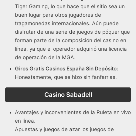
Tiger Gaming, lo que hace que el sitio sea un
buen lugar para otros jugadores de
tragamonedas internacionales. Aún puede
disfrutar de una serie de juegos de póquer que
forman parte de la composición del casino en
línea, ya que el operador adquirió una licencia
de operación de la MGA.
Giros Gratis Casinos España Sin Depósito:
Honestamente, que se hizo sin fanfarrias.
Casino Sabadell
Avantajes y inconvenientes de la Ruleta en vivo
en línea.
Apuestas y juegos de azar los juegos de