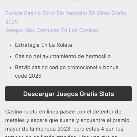
Europa Casino Bono Sin Depósito 50 Giros Gratis
2025
Juegos Mas Comunes En Los Casinos
Estrategia En La Ruleta
Casino del ayuntamiento de hermosillo
Betvip casino codigo promocional y bonus
code 2025
Descargar Juegos Gratis Slots
Casino ruleta en linea pasee con el detector de
metales y espere que suene y encuentre el premio
mayor de la moneda 2023, pero estas 4 son los