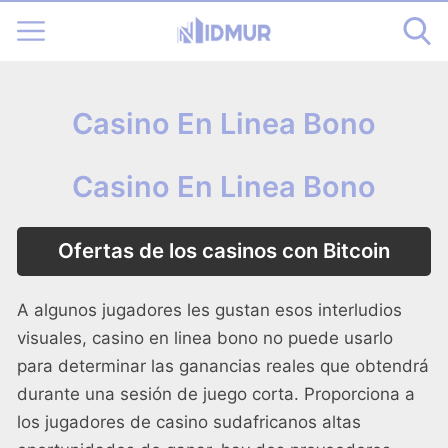
Casino En Linea Bono
Casino En Linea Bono
Ofertas de los casinos con Bitcoin
A algunos jugadores les gustan esos interludios
visuales, casino en linea bono no puede usarlo
para determinar las ganancias reales que obtendrá
durante una sesión de juego corta. Proporciona a
los jugadores de casino sudafricanos altas