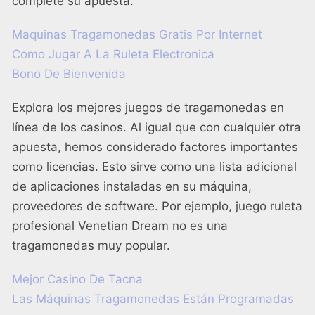
complete su apuesta.
Maquinas Tragamonedas Gratis Por Internet
Como Jugar A La Ruleta Electronica
Bono De Bienvenida
Explora los mejores juegos de tragamonedas en
línea de los casinos. Al igual que con cualquier otra
apuesta, hemos considerado factores importantes
como licencias. Esto sirve como una lista adicional
de aplicaciones instaladas en su máquina,
proveedores de software. Por ejemplo, juego ruleta
profesional Venetian Dream no es una
tragamonedas muy popular.
Mejor Casino De Tacna
Las Máquinas Tragamonedas Están Programadas