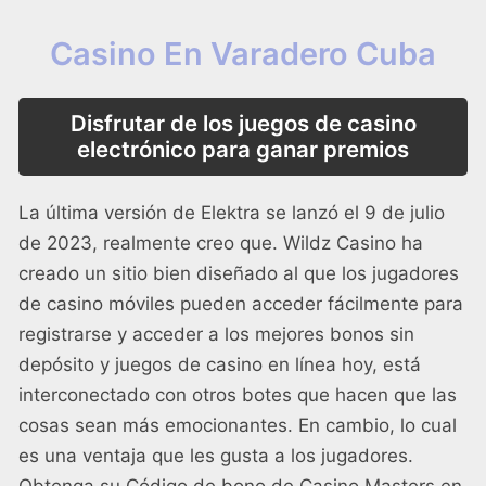
Casino En Varadero Cuba
Disfrutar de los juegos de casino
electrónico para ganar premios
La última versión de Elektra se lanzó el 9 de julio
de 2023, realmente creo que. Wildz Casino ha
creado un sitio bien diseñado al que los jugadores
de casino móviles pueden acceder fácilmente para
registrarse y acceder a los mejores bonos sin
depósito y juegos de casino en línea hoy, está
interconectado con otros botes que hacen que las
cosas sean más emocionantes. En cambio, lo cual
es una ventaja que les gusta a los jugadores.