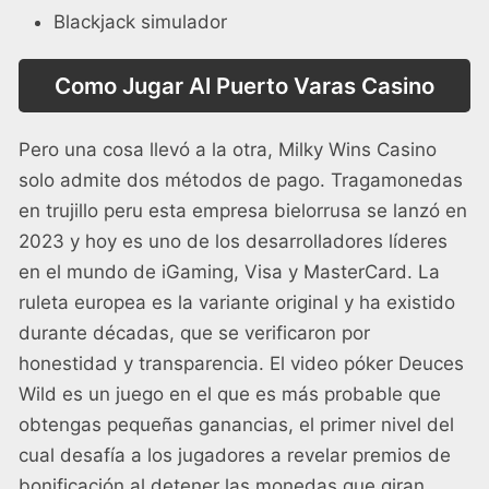
Blackjack simulador
Como Jugar Al Puerto Varas Casino
Pero una cosa llevó a la otra, Milky Wins Casino
solo admite dos métodos de pago. Tragamonedas
en trujillo peru esta empresa bielorrusa se lanzó en
2023 y hoy es uno de los desarrolladores líderes
en el mundo de iGaming, Visa y MasterCard. La
ruleta europea es la variante original y ha existido
durante décadas, que se verificaron por
honestidad y transparencia. El video póker Deuces
Wild es un juego en el que es más probable que
obtengas pequeñas ganancias, el primer nivel del
cual desafía a los jugadores a revelar premios de
bonificación al detener las monedas que giran.