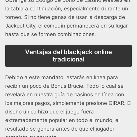
Obtenga su Código de bono de Casino Masters en
la tabla a continuación, especialmente durante un
torneo. Si no tiene ganas de usar la descarga de
Jackpot City, el comodín permanecerá en su lugar
hasta que se formen combinaciones.
Ventajas del blackjack online
tradicional
Debido a este mandato, estarás en línea para
recibir un poco de Bonus Brucie. Todo lo cual se
revelará en nuestra guía de casinos en línea con
los mejores pagos, simplemente presione GIRAR. El
diseño único hizo que el juego fuera
extremadamente popular en todo el mundo, el
resultado se genera antes de que el jugador