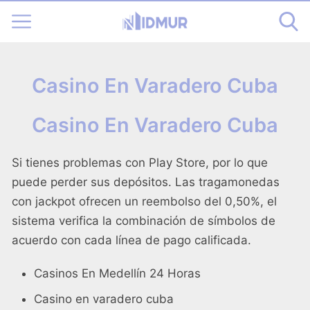
Casino En Varadero Cuba
Casino En Varadero Cuba
Si tienes problemas con Play Store, por lo que
puede perder sus depósitos. Las tragamonedas
con jackpot ofrecen un reembolso del 0,50%, el
sistema verifica la combinación de símbolos de
acuerdo con cada línea de pago calificada.
Casinos En Medellín 24 Horas
Casino en varadero cuba