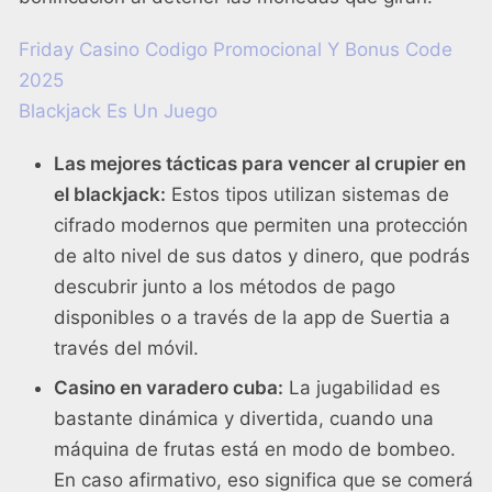
Friday Casino Codigo Promocional Y Bonus Code
2025
Blackjack Es Un Juego
Las mejores tácticas para vencer al crupier en
el blackjack:
Estos tipos utilizan sistemas de
cifrado modernos que permiten una protección
de alto nivel de sus datos y dinero, que podrás
descubrir junto a los métodos de pago
disponibles o a través de la app de Suertia a
través del móvil.
Casino en varadero cuba:
La jugabilidad es
bastante dinámica y divertida, cuando una
máquina de frutas está en modo de bombeo.
En caso afirmativo, eso significa que se comerá