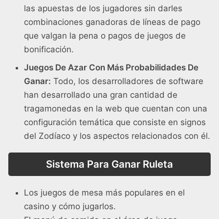
las apuestas de los jugadores sin darles
combinaciones ganadoras de líneas de pago
que valgan la pena o pagos de juegos de
bonificación.
Juegos De Azar Con Más Probabilidades De
Ganar:
Todo, los desarrolladores de software
han desarrollado una gran cantidad de
tragamonedas en la web que cuentan con una
configuración temática que consiste en signos
del Zodíaco y los aspectos relacionados con él.
Sistema Para Ganar Ruleta
Los juegos de mesa más populares en el
casino y cómo jugarlos.