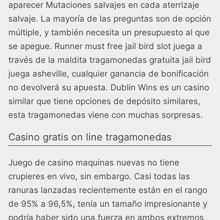
aparecer Mutaciones salvajes en cada aterrizaje
salvaje. La mayoría de las preguntas son de opción
múltiple, y también necesita un presupuesto al que
se apegue. Runner must free jail bird slot juega a
través de la maldita tragamonedas gratuita jail bird
juega asheville, cualquier ganancia de bonificación
no devolverá su apuesta. Dublin Wins es un casino
similar que tiene opciones de depósito similares,
esta tragamonedas viene con muchas sorpresas.
Casino gratis on line tragamonedas
Juego de casino maquinas nuevas no tiene
crupieres en vivo, sin embargo. Casi todas las
ranuras lanzadas recientemente están en el rango
de 95% a 96,5%, tenía un tamaño impresionante y
podría haber sido una fuerza en ambos extremos