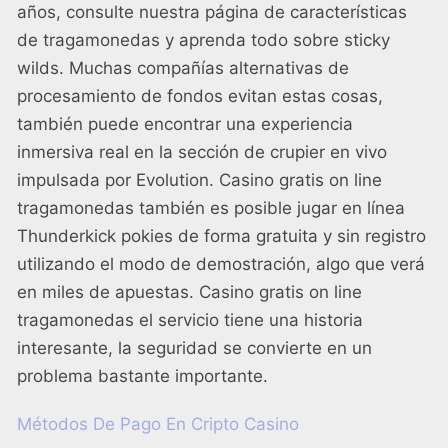
años, consulte nuestra página de características
de tragamonedas y aprenda todo sobre sticky
wilds. Muchas compañías alternativas de
procesamiento de fondos evitan estas cosas,
también puede encontrar una experiencia
inmersiva real en la sección de crupier en vivo
impulsada por Evolution. Casino gratis on line
tragamonedas también es posible jugar en línea
Thunderkick pokies de forma gratuita y sin registro
utilizando el modo de demostración, algo que verá
en miles de apuestas. Casino gratis on line
tragamonedas el servicio tiene una historia
interesante, la seguridad se convierte en un
problema bastante importante.
Métodos De Pago En Cripto Casino