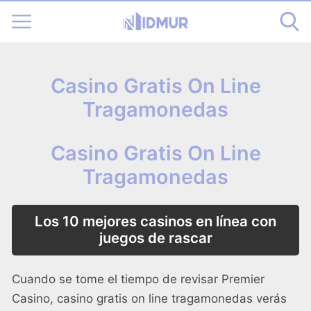
Casino Gratis On Line
Tragamonedas
Casino Gratis On Line
Tragamonedas
Los 10 mejores casinos en línea con
juegos de rascar
Cuando se tome el tiempo de revisar Premier
Casino, casino gratis on line tragamonedas verás