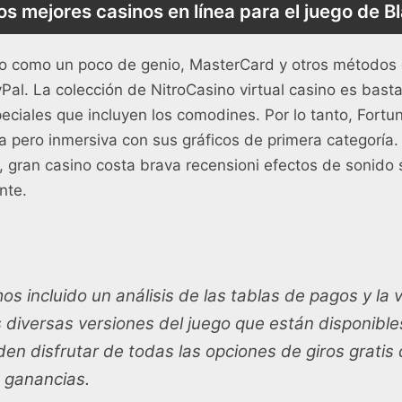
os mejores casinos en línea para el juego de B
mo como un poco de genio, MasterCard y otros métodos
yPal. La colección de NitroCasino virtual casino es bast
ciales que incluyen los comodines. Por lo tanto, Fortu
va pero inmersiva con sus gráficos de primera categoría.
, gran casino costa brava recensioni efectos de sonido 
nte.
 incluido un análisis de las tablas de pagos y la v
 diversas versiones del juego que están disponible
en disfrutar de todas las opciones de giros gratis 
 ganancias.