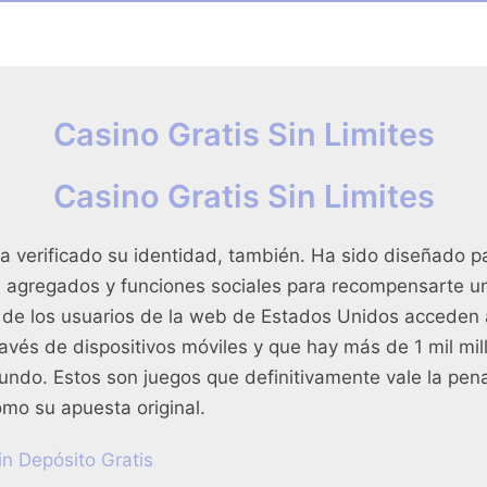
Casino Gratis Sin Limites
Casino Gratis Sin Limites
 verificado su identidad, también. Ha sido diseñado pa
s agregados y funciones sociales para recompensarte un
 de los usuarios de la web de Estados Unidos acceden a
avés de dispositivos móviles y que hay más de 1 mil mil
mundo. Estos son juegos que definitivamente vale la pen
omo su apuesta original.
in Depósito Gratis