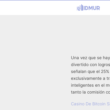
Una vez que se haya
divertido con logro
señalan que el 25%
exclusivamente a tr
inteligentes en el 
tanto la comisión c
Casino De Bitcoin S