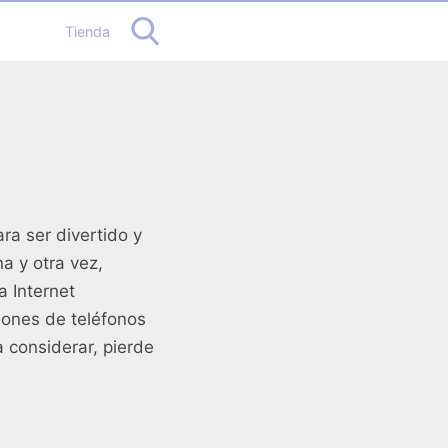
Tienda
ra ser divertido y
a y otra vez,
 Internet
lones de teléfonos
a considerar, pierde