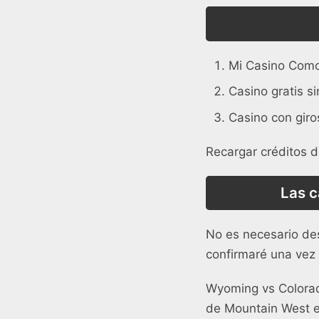
Mi Casino Como
Casino gratis si
Casino con giro
Recargar créditos de
Las c
No es necesario de
confirmaré una vez 
Wyoming vs Colorad
de Mountain West es