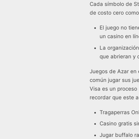
Cada símbolo de Sta
de costo cero como s
El juego no tie
un casino en lí
La organización
que abrieran y 
Juegos de Azar en 
común jugar sus jue
Visa es un proceso 
recordar que este a
Tragaperras On
Casino gratis si
Jugar buffalo r