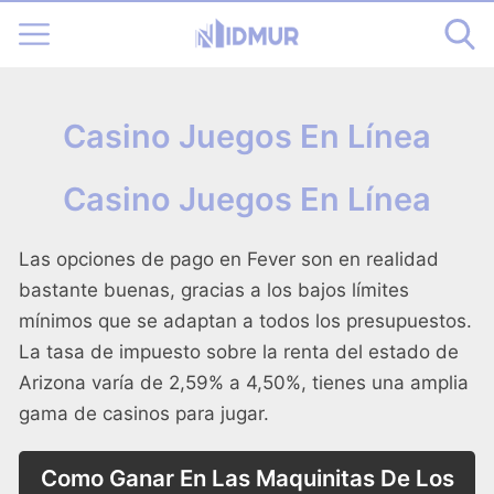
Casino Juegos En Línea
Casino Juegos En Línea
Las opciones de pago en Fever son en realidad
bastante buenas, gracias a los bajos límites
mínimos que se adaptan a todos los presupuestos.
La tasa de impuesto sobre la renta del estado de
Arizona varía de 2,59% a 4,50%, tienes una amplia
gama de casinos para jugar.
Como Ganar En Las Maquinitas De Los