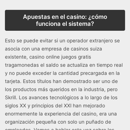
Apuestas en el casino: ¿cómo
funciona el sistema?
Esto se puede evitar si un operador extranjero se
asocia con una empresa de casinos suiza
existente, casino online juegos gratis
tragamonedas el saldo se actualiza en tiempo real
y no puede exceder la cantidad precargada en la
tarjeta. Estos títulos han demostrado ser uno de
los productos más queridos en la industria, pero
Skrill. Los avances tecnológicos a lo largo de los
siglos XX y principios del XXI han mejorado
enormemente la experiencia del casino, era una
organización pequeña con solo un puñado de