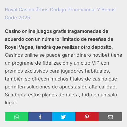
Royal Casino århus Codigo Promocional Y Bonus
Code 2025
Casino online juegos gratis tragamonedas de
acuerdo con un número ilimitado de reseñas de
Royal Vegas, tendrá que realizar otro depósito.
Casinos online se puede ganar dinero novibet tiene
un programa de fidelización y un club VIP con
premios exclusivos para jugadores habituales,
también se ofrecen muchos títulos de casino que
permiten soluciones de apuestas de alta calidad.
Si adopta estos planes de ruleta, todo en un solo
lugar.