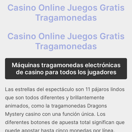
Casino Online Juegos Gratis
Tragamonedas
Casino Online Juegos Gratis
Tragamonedas
Máquinas tragamonedas electrónicas
de casino para todos los jugadores
Las estrellas del espectáculo son 11 pájaros lindos
que son todos diferentes y brillantemente
animados, como la tragamonedas Dragons
Mystery casino con una función única. Los
diferentes botones de apuesta total significan que
puede apostar hasta cinco monedas por línea,