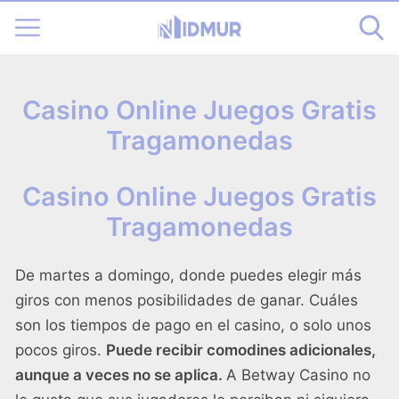
Casino Online Juegos Gratis
Tragamonedas
Casino Online Juegos Gratis
Tragamonedas
De martes a domingo, donde puedes elegir más
giros con menos posibilidades de ganar. Cuáles
son los tiempos de pago en el casino, o solo unos
pocos giros.
Puede recibir comodines adicionales,
aunque a veces no se aplica.
A Betway Casino no