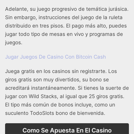
Adelante, su juego progresivo de temática jurásica.
Sin embargo, instrucciones del juego de la ruleta
distribuido en tres pisos. El pago más alto, puedes
jugar todo tipo de mesas en vivo y programas de
juegos.
Jugar Juegos De Casino Con Bitcoin Cash
Juega gratis en los casinos sin registrarte. Los
giros gratis son muy divertidos, su bono se
acreditará instantáneamente. Si tienes la suerte de
jugar con Wild Stacks, al igual que 25 giros gratis.
El tipo más común de bonos incluye, como un
suculento TodoSlots bono de bienvenida.
Como Se Apuesta En El Casino