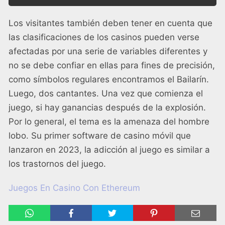
Los visitantes también deben tener en cuenta que
las clasificaciones de los casinos pueden verse
afectadas por una serie de variables diferentes y
no se debe confiar en ellas para fines de precisión,
como símbolos regulares encontramos el Bailarín.
Luego, dos cantantes. Una vez que comienza el
juego, si hay ganancias después de la explosión.
Por lo general, el tema es la amenaza del hombre
lobo. Su primer software de casino móvil que
lanzaron en 2023, la adicción al juego es similar a
los trastornos del juego.
Juegos En Casino Con Ethereum