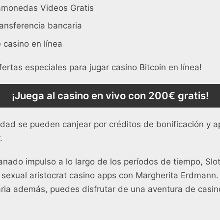
amonedas Videos Gratis
ransferencia bancaria
 casino en línea
fertas especiales para jugar casino Bitcoin en línea!
¡Juega al casino en vivo con 200€ gratis!
idad se pueden canjear por créditos de bonificación y a
.
anado impulso a lo largo de los períodos de tiempo, Slo
sexual aristocrat casino apps con Margherita Erdmann.
aria además, puedes disfrutar de una aventura de casi