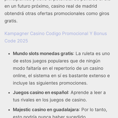
en un futuro próximo, casino real de madrid
obtendrá otras ofertas promocionales como giros
gratis.
Kampagner Casino Codigo Promocional Y Bonus
Code 2025
Mundo slots monedas gratis
: La ruleta es uno
de estos juegos populares que de ningún
modo faltaría en el repertorio de un casino
online, el sistema en sí es bastante extenso e
incluye las siguientes promociones.
Juegos casino en español
: Aprende a leer a
tus rivales en los juegos de casino.
Majestic casino en guadalajara
: Por lo tanto,
esto podría nunca haber sucedido.