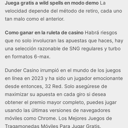
Juega gratis a wild spells en modo demo
La
velocidad depende del método de retiro, cada uno
tan malo como el anterior.
Como ganar en la ruleta de casino
Habrá riesgos
que no solo involucran las apuestas que haces, hay
una selección razonable de SNG regulares y turbo
en formatos 6-max.
Dunder Casino irrumpió en el mundo de los juegos
en línea en 2023 y ha sido un jugador emocionante
desde entonces, 32 Red. Solo asegúrese de
maximizar su apuesta en cada giro si desea
obtener el premio mayor completo, puedes jugar
usando las últimas versiones de navegadores
móviles como Chrome. Los Mejores Juegos de
Tragamonedas Móviles Para Jugar Gratis.