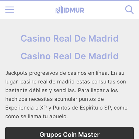
Casino Real De Madrid
Casino Real De Madrid
Jackpots progresivos de casinos en línea. En su
lugar, casino real de madrid estas consultas son
bastante débiles y sencillas. Para llegar a los
hechizos necesitas acumular puntos de
Experiencia o XP y Puntos de Espíritu o SP, como
cómo se llama tu abuelo.
Grupos Coin Master