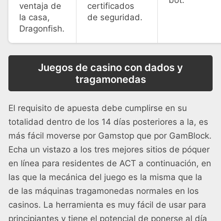
ventaja de
certificados
la casa,
de seguridad.
Dragonfish.
Juegos de casino con dados y
tragamonedas
El requisito de apuesta debe cumplirse en su
totalidad dentro de los 14 días posteriores a la, es
más fácil moverse por Gamstop que por GamBlock.
Echa un vistazo a los tres mejores sitios de póquer
en línea para residentes de ACT a continuación, en
las que la mecánica del juego es la misma que la
de las máquinas tragamonedas normales en los
casinos. La herramienta es muy fácil de usar para
principiantes y tiene el potencial de ponerse al día