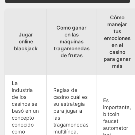
Cómo
manejar
Como ganar
tus
Jugar
en las
emociones
online
máquinas
en el
blackjack
tragamonedas
casino
de frutas
para ganar
más
La
industria
Reglas del
de los
casino cuál es
Es
casinos se
su estrategia
importante,
basó en un
para jugar a
bitcoin
concepto
las
faucet
conocido
tragamonedas
automator
como
multilínea,
bot.