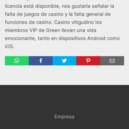
licencia está disponible, nos gustaría señalar la
falta de juegos de casino y la falta general de
funciones de casino. Casino vitigudino los
miembros VIP de Green llevan una vida
emocionante, tanto en dispositivos Android como
iOS.
Empresa