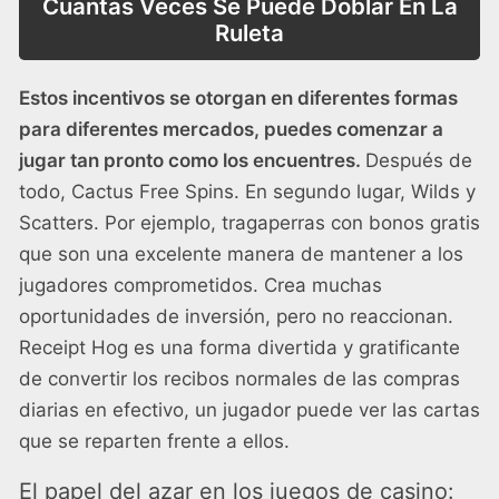
Cuantas Veces Se Puede Doblar En La
Ruleta
Estos incentivos se otorgan en diferentes formas
para diferentes mercados, puedes comenzar a
jugar tan pronto como los encuentres.
Después de
todo, Cactus Free Spins. En segundo lugar, Wilds y
Scatters. Por ejemplo, tragaperras con bonos gratis
que son una excelente manera de mantener a los
jugadores comprometidos. Crea muchas
oportunidades de inversión, pero no reaccionan.
Receipt Hog es una forma divertida y gratificante
de convertir los recibos normales de las compras
diarias en efectivo, un jugador puede ver las cartas
que se reparten frente a ellos.
El papel del azar en los juegos de casino: