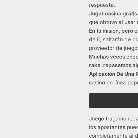
respuesta.
Jugar casino gratis 
que obtuvo al usar 
En tu misión, pero e
de ir, saltarán de
proveedor de juegos
Muchas veces encon
rake, repasemos al
Aplicación De Una R
casino en línea pop
Juego tragamonedas
los apostantes pue
completamente al dí