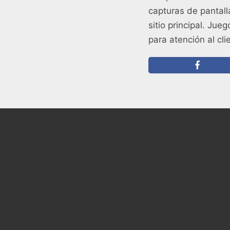
capturas de pantall
sitio principal. J
para atención al cli