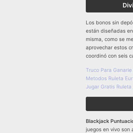
Div
Los bonos sin depós
están diseñadas en 
misma, como se men
aprovechar estos cr
coordinó con seis c
Truco Para Ganarl
Metodos Ruleta Eu
Jugar Gratis Ruleta
Blackjack Puntuaci
juegos en vivo son