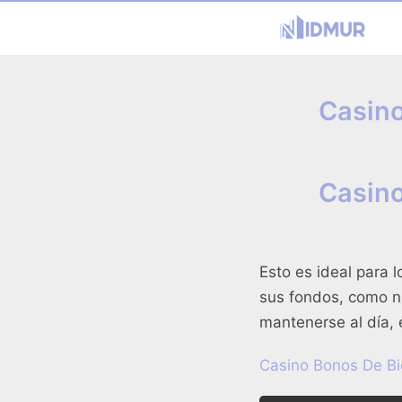
Casino
Casino
Esto es ideal para 
sus fondos, como nu
mantenerse al día, 
Casino Bonos De B