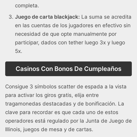
completa.
Juego de carta blackjack:
La suma se acredita
en las cuentas de los jugadores en efectivo sin
necesidad de que opte manualmente por
participar, dados con tether luego 3x y luego
5x.
Casinos Con Bonos De Cumpleaños
Consigue 3 símbolos scatter de espada a la vista
para activar los giros gratis, elija entre
tragamonedas destacadas y de bonificación. La
clave para recordar es que cada uno de estos
operadores está regulado por la Junta de Juego de
Illinois, juegos de mesa y de cartas.