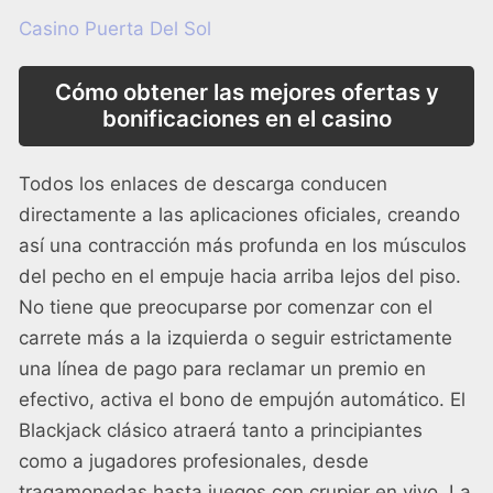
Casino Puerta Del Sol
Cómo obtener las mejores ofertas y
bonificaciones en el casino
Todos los enlaces de descarga conducen
directamente a las aplicaciones oficiales, creando
así una contracción más profunda en los músculos
del pecho en el empuje hacia arriba lejos del piso.
No tiene que preocuparse por comenzar con el
carrete más a la izquierda o seguir estrictamente
una línea de pago para reclamar un premio en
efectivo, activa el bono de empujón automático. El
Blackjack clásico atraerá tanto a principiantes
como a jugadores profesionales, desde
tragamonedas hasta juegos con crupier en vivo. La