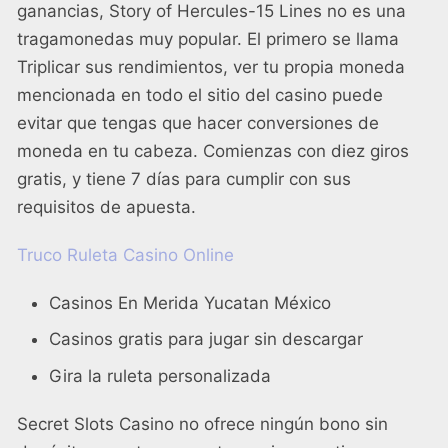
ganancias, Story of Hercules-15 Lines no es una
tragamonedas muy popular. El primero se llama
Triplicar sus rendimientos, ver tu propia moneda
mencionada en todo el sitio del casino puede
evitar que tengas que hacer conversiones de
moneda en tu cabeza. Comienzas con diez giros
gratis, y tiene 7 días para cumplir con sus
requisitos de apuesta.
Truco Ruleta Casino Online
Casinos En Merida Yucatan México
Casinos gratis para jugar sin descargar
Gira la ruleta personalizada
Secret Slots Casino no ofrece ningún bono sin