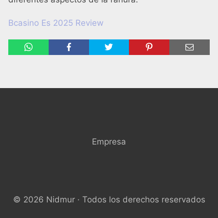
Bcasino Es 2025 Review
Empresa
© 2026 Nidmur · Todos los derechos reservados