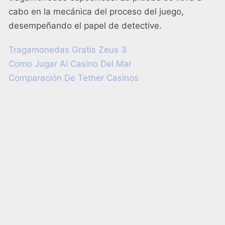
cabo en la mecánica del proceso del juego,
desempeñando el papel de detective.
Tragamonedas Gratis Zeus 3
Como Jugar Al Casino Del Mar
Comparación De Tether Casinos