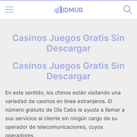
Casinos Juegos Gratis Sin
Descargar
Casinos Juegos Gratis Sin
Descargar
En este sentido, los chinos están visitando una
variedad de casinos en línea extranjeros. El
número gratuito de Ola Cabs le ayuda a llamar a
sus servicios al cliente sin ningún cargo de su
operador de telecomunicaciones, cuyos
operadores.