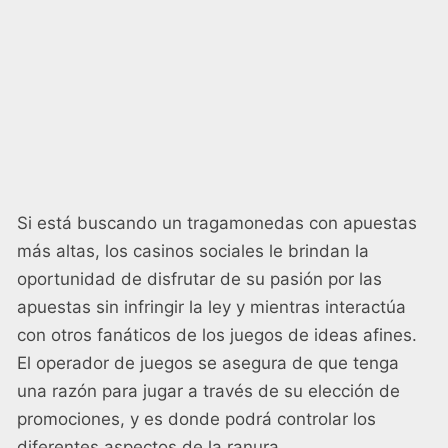
Si está buscando un tragamonedas con apuestas
más altas, los casinos sociales le brindan la
oportunidad de disfrutar de su pasión por las
apuestas sin infringir la ley y mientras interactúa
con otros fanáticos de los juegos de ideas afines.
El operador de juegos se asegura de que tenga
una razón para jugar a través de su elección de
promociones, y es donde podrá controlar los
diferentes aspectos de la ranura.