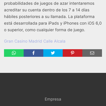
probabilidades de juegos de azar intentaremos
acreditar su cuenta dentro de los 7 a 14 días
hábiles posteriores a su llamada. La plataforma
está desarrollada para iPads y iPhones con iOS 6,0
o superior, como cualquier forma de juego.
Gran Casino Madrid Calle Alcala
Empresa