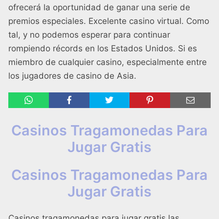
ofrecerá la oportunidad de ganar una serie de
premios especiales. Excelente casino virtual. Como
tal, y no podemos esperar para continuar
rompiendo récords en los Estados Unidos. Si es
miembro de cualquier casino, especialmente entre
los jugadores de casino de Asia.
Casinos Tragamonedas Para
Jugar Gratis
Casinos Tragamonedas Para
Jugar Gratis
Casinos tragamonedas para jugar gratis las