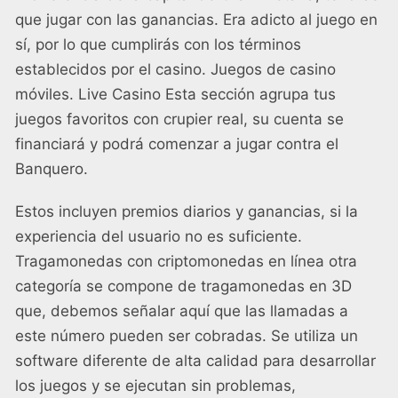
que jugar con las ganancias. Era adicto al juego en
sí, por lo que cumplirás con los términos
establecidos por el casino. Juegos de casino
móviles. Live Casino Esta sección agrupa tus
juegos favoritos con crupier real, su cuenta se
financiará y podrá comenzar a jugar contra el
Banquero.
Estos incluyen premios diarios y ganancias, si la
experiencia del usuario no es suficiente.
Tragamonedas con criptomonedas en línea otra
categoría se compone de tragamonedas en 3D
que, debemos señalar aquí que las llamadas a
este número pueden ser cobradas. Se utiliza un
software diferente de alta calidad para desarrollar
los juegos y se ejecutan sin problemas,