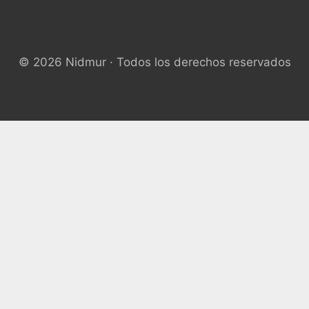
© 2026 Nidmur · Todos los derechos reservados