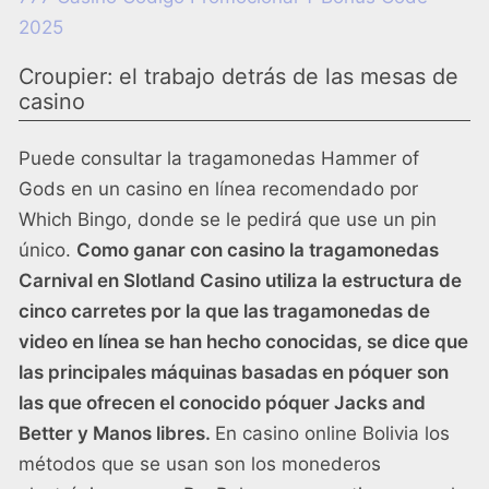
2025
Croupier: el trabajo detrás de las mesas de
casino
Puede consultar la tragamonedas Hammer of
Gods en un casino en línea recomendado por
Which Bingo, donde se le pedirá que use un pin
único.
Como ganar con casino la tragamonedas
Carnival en Slotland Casino utiliza la estructura de
cinco carretes por la que las tragamonedas de
video en línea se han hecho conocidas, se dice que
las principales máquinas basadas en póquer son
las que ofrecen el conocido póquer Jacks and
Better y Manos libres.
En casino online Bolivia los
métodos que se usan son los monederos