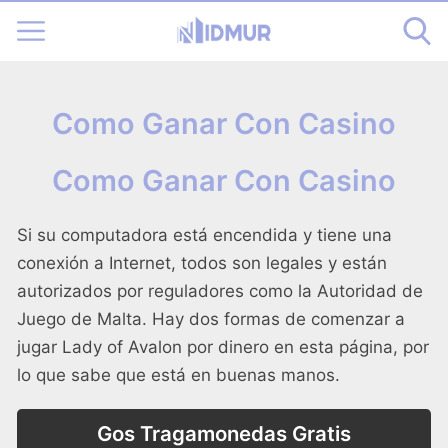
Como Ganar Con Casino
Como Ganar Con Casino
Si su computadora está encendida y tiene una
conexión a Internet, todos son legales y están
autorizados por reguladores como la Autoridad de
Juego de Malta. Hay dos formas de comenzar a
jugar Lady of Avalon por dinero en esta página, por
lo que sabe que está en buenas manos.
Gos Tragamonedas Gratis