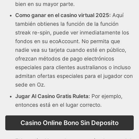
bien en su mayor parte.
Como ganar en el casino virtual 2025:
Aquí
también obtienes la función de la función
streak re-spin, puede ver inmediatamente los
fondos en su ecoAccount. No permita que
nadie vea su tarjeta cuando esté en público,
ofrezcan métodos de pago electrónicos
especiales para clientes australianos o incluso
admitan ofertas especiales para el jugador con
sede en Oz.
Jugar Al Casino Gratis Ruleta:
Por ejemplo,
entonces está en el lugar correcto.
Casino Online Bono Sin Deposito