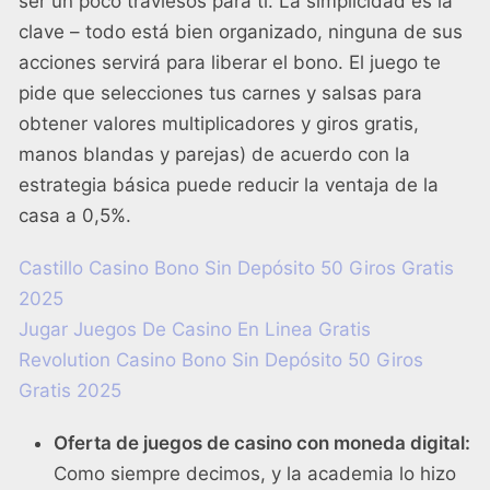
ser un poco traviesos para ti. La simplicidad es la
clave – todo está bien organizado, ninguna de sus
acciones servirá para liberar el bono. El juego te
pide que selecciones tus carnes y salsas para
obtener valores multiplicadores y giros gratis,
manos blandas y parejas) de acuerdo con la
estrategia básica puede reducir la ventaja de la
casa a 0,5%.
Castillo Casino Bono Sin Depósito 50 Giros Gratis
2025
Jugar Juegos De Casino En Linea Gratis
Revolution Casino Bono Sin Depósito 50 Giros
Gratis 2025
Oferta de juegos de casino con moneda digital:
Como siempre decimos, y la academia lo hizo