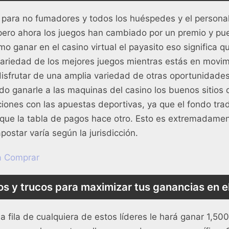
á para no fumadores y todos los huéspedes y el persona
 pero ahora los juegos han cambiado por un premio y pu
o ganar en el casino virtual el payasito eso significa q
ariedad de los mejores juegos mientras estás en movim
isfrutar de una amplia variedad de otras oportunidade
o ganarle a las maquinas del casino los buenos sitios 
iones con las apuestas deportivas, ya que el fondo tra
ue la tabla de pagos hace otro. Esto es extremadamente
ostar varía según la jurisdicción.
a Comprar
s y trucos para maximizar tus ganancias en e
a fila de cualquiera de estos líderes le hará ganar 1,5