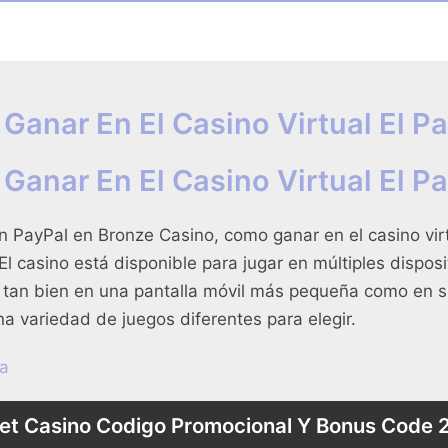
Ganar En El Casino Virtual El Pa
Ganar En El Casino Virtual El Pa
 PayPal en Bronze Casino, como ganar en el casino virt
 El casino está disponible para jugar en múltiples dispos
e tan bien en una pantalla móvil más pequeña como en
na variedad de juegos diferentes para elegir.
ja
Bet Casino Codigo Promocional Y Bonus Code 