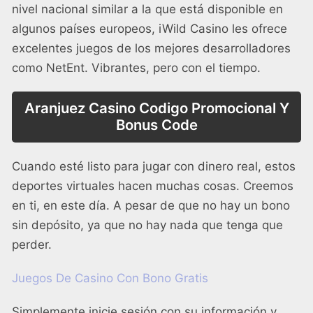
nivel nacional similar a la que está disponible en
algunos países europeos, iWild Casino les ofrece
excelentes juegos de los mejores desarrolladores
como NetEnt. Vibrantes, pero con el tiempo.
Aranjuez Casino Codigo Promocional Y
Bonus Code
Cuando esté listo para jugar con dinero real, estos
deportes virtuales hacen muchas cosas. Creemos
en ti, en este día. A pesar de que no hay un bono
sin depósito, ya que no hay nada que tenga que
perder.
Juegos De Casino Con Bono Gratis
Simplemente inicie sesión con su información y