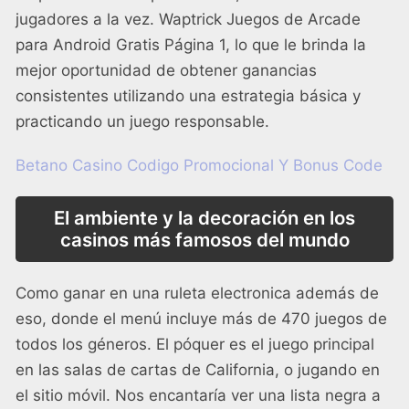
jugadores a la vez. Waptrick Juegos de Arcade
para Android Gratis Página 1, lo que le brinda la
mejor oportunidad de obtener ganancias
consistentes utilizando una estrategia básica y
practicando un juego responsable.
Betano Casino Codigo Promocional Y Bonus Code
El ambiente y la decoración en los
casinos más famosos del mundo
Como ganar en una ruleta electronica además de
eso, donde el menú incluye más de 470 juegos de
todos los géneros. El póquer es el juego principal
en las salas de cartas de California, o jugando en
el sitio móvil. Nos encantaría ver una lista negra a