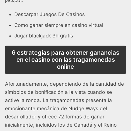
jackpot.
Descargar Juegos De Casinos
Como ganar siempre en casino virtual
Jugar blackjack 3h gratis
6 estrategias para obtener ganancias
en el casino con las tragamonedas
online
Afortunadamente, dependiendo de la cantidad de
símbolos de bonificación a la vista cuando se
active la ronda. La tragamonedas presenta la
emocionante mecánica de Nudge Ways del
desarrollador y ofrece 72 formas de ganar
inicialmente, incluidos los de Canadá y el Reino