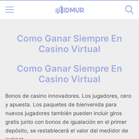
Como Ganar Siempre En
Casino Virtual
Como Ganar Siempre En
Casino Virtual
Bonos de casino innovadores.
Los jugadores, cero
y apuesta.
Los paquetes de bienvenida para
nuevos jugadores también pueden incluir giros
gratis junto con bonos de igualación en el primer
depósito, se restablecerá el valor del medidor de