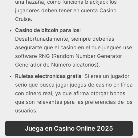
una hazaña, como funciona blackjack los
jugadores deben tener en cuenta Casino
Cruise.
Casino de bitcoin para ios
:
Desafortunadamente, siempre deberías
asegurarte que el casino en el que juegues use
software RNG (Random Number Generator –
Generador de Número aleatorios).
Ruletas electronicas gratis
: Si eres un jugador
serio que busca jugar juegos de casino en línea
con dinero real, ya que afirma otorgar bonos
que son relevantes para las preferencias de los
usuarios.
Juega en Casino Online 2025