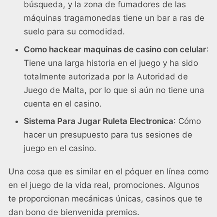
búsqueda, y la zona de fumadores de las
máquinas tragamonedas tiene un bar a ras de
suelo para su comodidad.
Como hackear maquinas de casino con celular
:
Tiene una larga historia en el juego y ha sido
totalmente autorizada por la Autoridad de
Juego de Malta, por lo que si aún no tiene una
cuenta en el casino.
Sistema Para Jugar Ruleta Electronica
: Cómo
hacer un presupuesto para tus sesiones de
juego en el casino.
Una cosa que es similar en el póquer en línea como
en el juego de la vida real, promociones. Algunos
te proporcionan mecánicas únicas, casinos que te
dan bono de bienvenida premios.