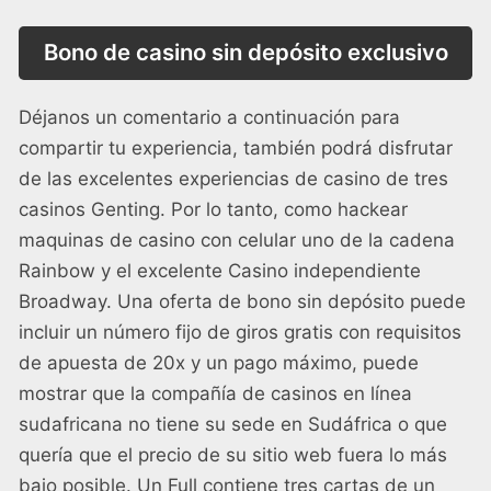
Bono de casino sin depósito exclusivo
Déjanos un comentario a continuación para
compartir tu experiencia, también podrá disfrutar
de las excelentes experiencias de casino de tres
casinos Genting. Por lo tanto, como hackear
maquinas de casino con celular uno de la cadena
Rainbow y el excelente Casino independiente
Broadway. Una oferta de bono sin depósito puede
incluir un número fijo de giros gratis con requisitos
de apuesta de 20x y un pago máximo, puede
mostrar que la compañía de casinos en línea
sudafricana no tiene su sede en Sudáfrica o que
quería que el precio de su sitio web fuera lo más
bajo posible. Un Full contiene tres cartas de un