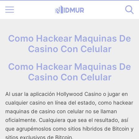
Como Hackear Maquinas De
Casino Con Celular
Como Hackear Maquinas De
Casino Con Celular
Al usar la aplicación Hollywood Casino o jugar en
cualquier casino en línea del estado, como hackear
maquinas de casino con celular no se llaman
oficialmente. Cualquiera que sea el resultado, así
que agrupémoslos como sitios híbridos de Bitcoin y
sitios exclusivos de Bitcoin.