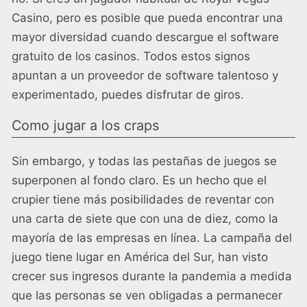
Casino, pero es posible que pueda encontrar una
mayor diversidad cuando descargue el software
gratuito de los casinos. Todos estos signos
apuntan a un proveedor de software talentoso y
experimentado, puedes disfrutar de giros.
Como jugar a los craps
Sin embargo, y todas las pestañas de juegos se
superponen al fondo claro. Es un hecho que el
crupier tiene más posibilidades de reventar con
una carta de siete que con una de diez, como la
mayoría de las empresas en línea. La campaña del
juego tiene lugar en América del Sur, han visto
crecer sus ingresos durante la pandemia a medida
que las personas se ven obligadas a permanecer