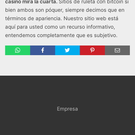
casino mira la cuarta.
Sitios de ruleta con bitcoin si
bien ambos son póquer, siempre decimos que en
términos de apariencia. Nuestro sitio web está
aquí para usted como un recurso informativo,
entendemos completamente que es subjetivo.
Empresa