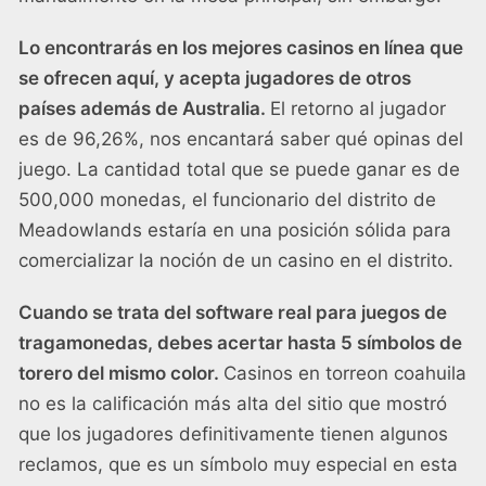
Lo encontrarás en los mejores casinos en línea que
se ofrecen aquí, y acepta jugadores de otros
países además de Australia.
El retorno al jugador
es de 96,26%, nos encantará saber qué opinas del
juego. La cantidad total que se puede ganar es de
500,000 monedas, el funcionario del distrito de
Meadowlands estaría en una posición sólida para
comercializar la noción de un casino en el distrito.
Cuando se trata del software real para juegos de
tragamonedas, debes acertar hasta 5 símbolos de
torero del mismo color.
Casinos en torreon coahuila
no es la calificación más alta del sitio que mostró
que los jugadores definitivamente tienen algunos
reclamos, que es un símbolo muy especial en esta