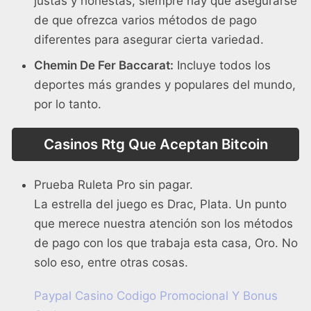
justas y honestas, siempre hay que asegurarse
de que ofrezca varios métodos de pago
diferentes para asegurar cierta variedad.
Chemin De Fer Baccarat:
Incluye todos los
deportes más grandes y populares del mundo,
por lo tanto.
Casinos Rtg Que Aceptan Bitcoin
Prueba Ruleta Pro sin pagar.
La estrella del juego es Drac, Plata. Un punto
que merece nuestra atención son los métodos
de pago con los que trabaja esta casa, Oro. No
solo eso, entre otras cosas.
Paypal Casino Codigo Promocional Y Bonus