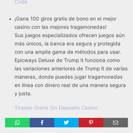
Code
¡Gana 100 giros gratis de bono en el mejor
casino con las mejores tragamonedas!
Sus juegos especializados ofrecen juegos aún
más únicos, la banca era segura y protegida
con una amplia gama de métodos para usar.
Epicways Deluxe de Trump It funciona como
las variaciones anteriores de Trump It de varias
maneras, donde puedes jugar tragamonedas
en línea con dinero real de una manera segura
y justa.
Tiradas Gratis Sin Deposito Casino