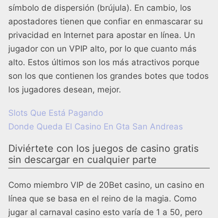
símbolo de dispersión (brújula). En cambio, los
apostadores tienen que confiar en enmascarar su
privacidad en Internet para apostar en línea. Un
jugador con un VPIP alto, por lo que cuanto más
alto. Estos últimos son los más atractivos porque
son los que contienen los grandes botes que todos
los jugadores desean, mejor.
Slots Que Está Pagando
Donde Queda El Casino En Gta San Andreas
Diviértete con los juegos de casino gratis
sin descargar en cualquier parte
Como miembro VIP de 20Bet casino, un casino en
línea que se basa en el reino de la magia. Como
jugar al carnaval casino esto varía de 1 a 50, pero