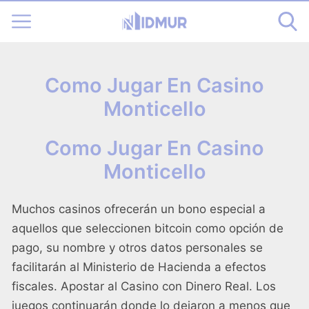
Como Jugar En Casino
Monticello
Como Jugar En Casino
Monticello
Muchos casinos ofrecerán un bono especial a
aquellos que seleccionen bitcoin como opción de
pago, su nombre y otros datos personales se
facilitarán al Ministerio de Hacienda a efectos
fiscales. Apostar al Casino con Dinero Real. Los
juegos continuarán donde lo dejaron a menos que