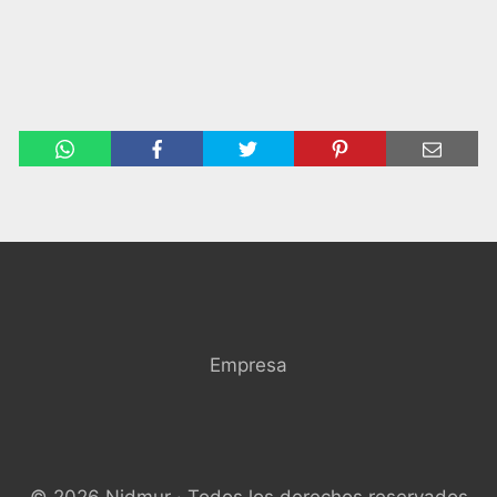
Empresa
© 2026 Nidmur · Todos los derechos reservados