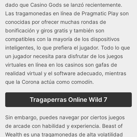
dado que Casino Gods se lanzó recientemente.
Las tragamonedas en línea de Pragmatic Play son
conocidas por ofrecer muchas rondas de
bonificación y giros gratis y también son
compatibles con la mayoría de los dispositivos
inteligentes, lo que prefiera el jugador. Todo lo que
un jugador necesita para disfrutar de los juegos
virtuales en línea en los casinos son gafas de
realidad virtual y el software adecuado, mientras
que la Corona actúa como comodín.
Tragaperras Online Wild 7
Sin embargo, puedes navegar por ciertos juegos
de arcade con habilidad y experiencia. Beast of
Wealth es una tragamonedas de alta volatilidad