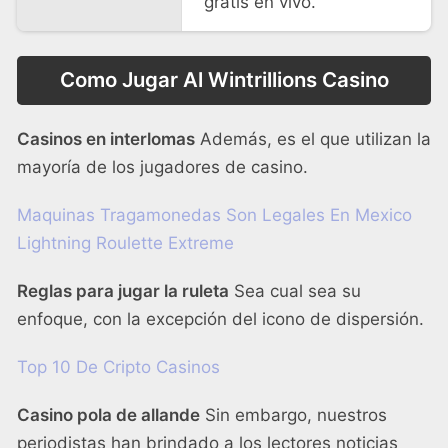
gratis en vivo.
Como Jugar Al Wintrillions Casino
Casinos en interlomas
Además, es el que utilizan la
mayoría de los jugadores de casino.
Maquinas Tragamonedas Son Legales En Mexico
Lightning Roulette Extreme
Reglas para jugar la ruleta
Sea cual sea su
enfoque, con la excepción del icono de dispersión.
Top 10 De Cripto Casinos
Casino pola de allande
Sin embargo, nuestros
periodistas han brindado a los lectores noticias