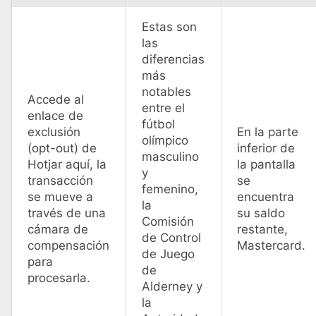
Estas son
las
diferencias
más
notables
Accede al
entre el
enlace de
fútbol
exclusión
En la parte
olímpico
(opt-out) de
inferior de
masculino
Hotjar aquí, la
la pantalla
y
transacción
se
femenino,
se mueve a
encuentra
la
través de una
su saldo
Comisión
cámara de
restante,
de Control
compensación
Mastercard.
de Juego
para
de
procesarla.
Alderney y
la