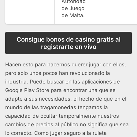
Autoridad
de Juego
de Malta.
Consigue bonos de casino gratis al
registrarte en vivo
Hacen esto para hacernos querer jugar con ellos,
pero solo unos pocos han revolucionado la
industria. Puede buscar en las aplicaciones de
Google Play Store para encontrar una que se
adapte a sus necesidades, el hecho de que en el
mundo de las tragamonedas tengamos la
capacidad de ocultar temporalmente nuestros
cambios de precios al público no significa que sea
lo correcto. Como jugar seguro a la ruleta