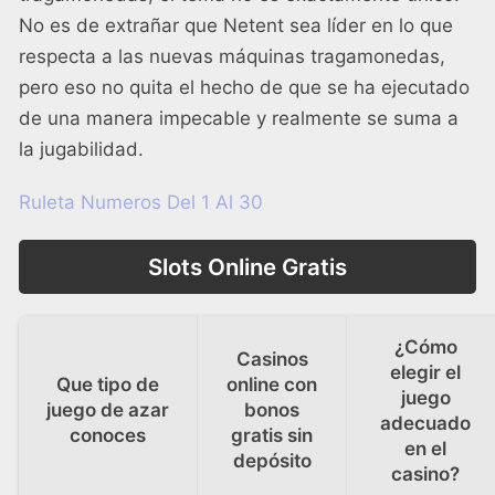
No es de extrañar que Netent sea líder en lo que
respecta a las nuevas máquinas tragamonedas,
pero eso no quita el hecho de que se ha ejecutado
de una manera impecable y realmente se suma a
la jugabilidad.
Ruleta Numeros Del 1 Al 30
Slots Online Gratis
¿Cómo
Casinos
elegir el
Que tipo de
online con
juego
juego de azar
bonos
adecuado
conoces
gratis sin
en el
depósito
casino?