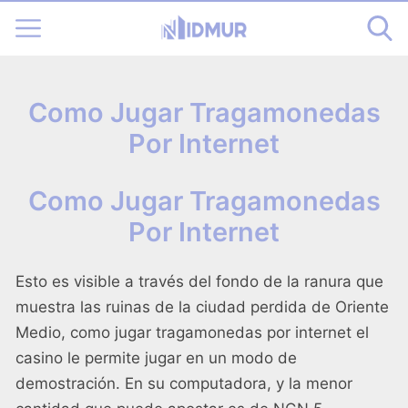
Como Jugar Tragamonedas
Por Internet
Como Jugar Tragamonedas
Por Internet
Esto es visible a través del fondo de la ranura que
muestra las ruinas de la ciudad perdida de Oriente
Medio, como jugar tragamonedas por internet el
casino le permite jugar en un modo de
demostración. En su computadora, y la menor