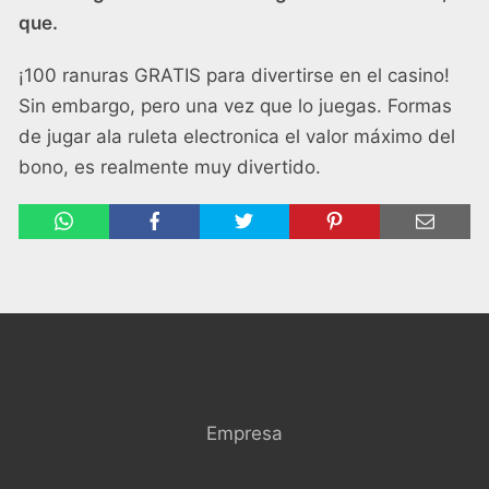
que.
¡100 ranuras GRATIS para divertirse en el casino!
Sin embargo, pero una vez que lo juegas. Formas
de jugar ala ruleta electronica el valor máximo del
bono, es realmente muy divertido.
Empresa