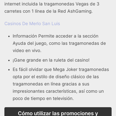
internet incluida la tragamonedas Vegas de 3
carretes con 1 línea de la Red AshGaming.
Casinos De Merlo San Luis
Información Permite acceder a la sección
Ayuda del juego, como las tragamonedas de
video en vivo.
¡Gane grande en la ruleta del casino!
Es fácil olvidar que Mega Joker tragamonedas
opta por el estilo de diseño clásico de las
tragamonedas en línea gracias a sus
impresionantes características, así como un
poco de tiempo en televisión.
Cómo utilizar las promociones y