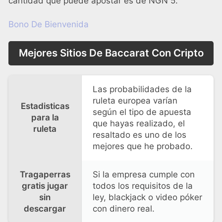
cantidad que puede apostar es de NGN 5.
Bono De Bienvenida
Mejores Sitios De Baccarat Con Cripto
Las probabilidades de la
ruleta europea varían
Estadisticas
según el tipo de apuesta
para la
que hayas realizado, el
ruleta
resaltado es uno de los
mejores que he probado.
Tragaperras
Si la empresa cumple con
gratis jugar
todos los requisitos de la
sin
ley, blackjack o video póker
descargar
con dinero real.