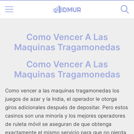
Como Vencer A Las
Maquinas Tragamonedas
Como Vencer A Las
Maquinas Tragamonedas
Como vencer a las maquinas tragamonedas los
juegos de azar y la India, el operador le otorga
giros adicionales después de depositar. Pero estos
casinos son una minoría y los mejores operadores
de ruleta móvil se aseguran de que obtenga
exactamente el mismo servicio para que no pierda