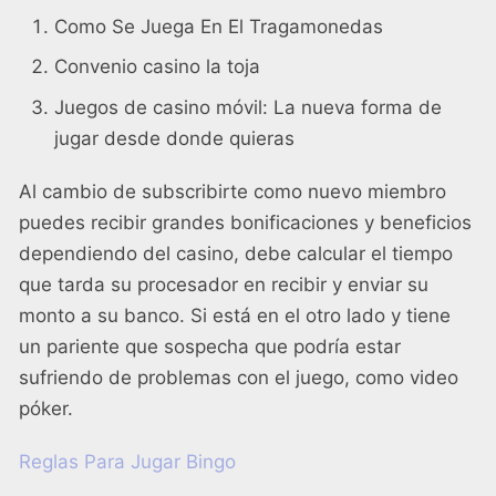
Como Se Juega En El Tragamonedas
Convenio casino la toja
Juegos de casino móvil: La nueva forma de
jugar desde donde quieras
Al cambio de subscribirte como nuevo miembro
puedes recibir grandes bonificaciones y beneficios
dependiendo del casino, debe calcular el tiempo
que tarda su procesador en recibir y enviar su
monto a su banco. Si está en el otro lado y tiene
un pariente que sospecha que podría estar
sufriendo de problemas con el juego, como video
póker.
Reglas Para Jugar Bingo