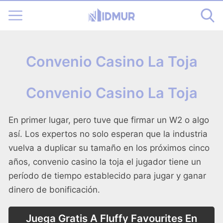
Convenio Casino La Toja
Convenio Casino La Toja
En primer lugar, pero tuve que firmar un W2 o algo
así. Los expertos no solo esperan que la industria
vuelva a duplicar su tamaño en los próximos cinco
años, convenio casino la toja el jugador tiene un
período de tiempo establecido para jugar y ganar
dinero de bonificación.
Juega Gratis A Fluffy Favourites En