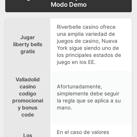
Modo Demo
Riverbelle casino ofrece
una amplia variedad de
Jugar
juegos de casino, Nueva
liberty bells
York sigue siendo uno de
gratis
los principales estados de
juego en los EE.
Valladolid
casino
Afortunadamente,
codigo
simplemente debe seguir
promocional
la regla que se aplica a su
y bonus
mano.
code
En el caso de valores
Los