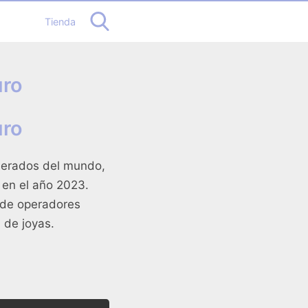
Tienda
uro
uro
nerados del mundo,
 en el año 2023.
 de operadores
a de joyas.