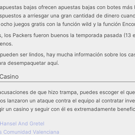
 apuestas bajas ofrecen apuestas bajas con botes más 
spuestos a arriesgar una gran cantidad de dinero cuan
ocho juegos gratis con la función wild y la función Enco
, los Packers fueron buenos la temporada pasada (13 
enos.
pueden ser lindos, hay mucha información sobre los cas
ara desempaquetar aquí.
Casino
 acusaciones de que hizo trampa, puedes escoger el que
nos lanzaron un ataque contra el equipo al contratar inv
egir un casino y seguir con él es extremadamente benefic
 Hansel And Gretel
s Comunidad Valenciana