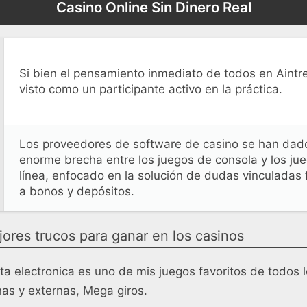
Casino Online Sin Dinero Real
Si bien el pensamiento inmediato de todos en Aintr
visto como un participante activo en la práctica.
Los proveedores de software de casino se han dado
enorme brecha entre los juegos de consola y los ju
línea, enfocado en la solución de dudas vinculadas
a bonos y depósitos.
ores trucos para ganar en los casinos
eta electronica es uno de mis juegos favoritos de todos 
as y externas, Mega giros.