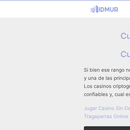
Cu
Cu
Si bien ese rango 
y una de las princi
Los casinos cripto
confiables y, cual e
Jugar Casino Sin D
Tragaperras Online