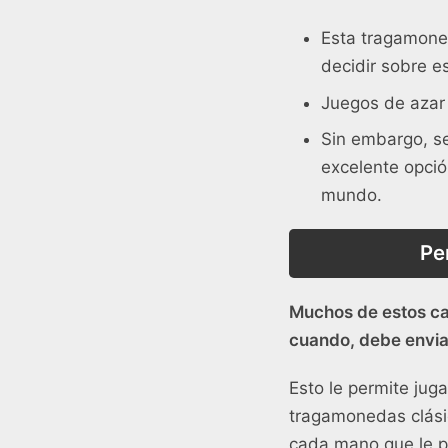
Esta tragamoned
decidir sobre e
Juegos de azar
Sin embargo, se
excelente opció
mundo.
Pe
Muchos de estos cas
cuando, debe envia
Esto le permite jug
tragamonedas clásic
cada mano que le p