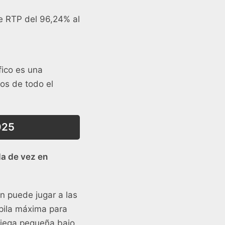
e RTP del 96,24% al
fico es una
os de todo el
025
da de vez en
n puede jugar a las
 pila máxima para
ciega pequeña bajo