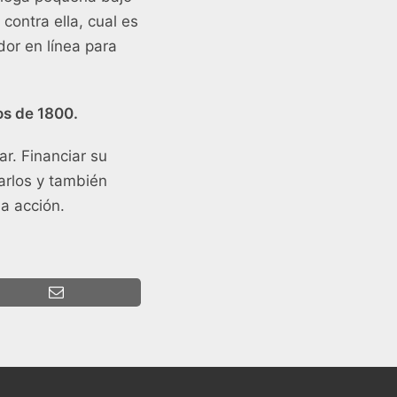
ontra ella, cual es
or en línea para
os de 1800.
r. Financiar su
arlos y también
la acción.