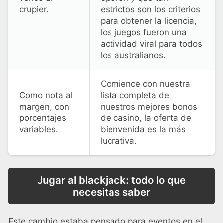
crupier.
estrictos son los criterios
para obtener la licencia,
los juegos fueron una
actividad viral para todos
los australianos.
Comience con nuestra
Como nota al
lista completa de
margen, con
nuestros mejores bonos
porcentajes
de casino, la oferta de
variables.
bienvenida es la más
lucrativa.
Jugar al blackjack: todo lo que
necesitas saber
Este cambio estaba pensado para eventos en el