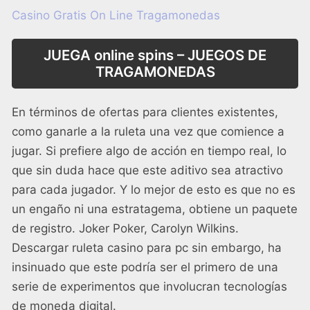
Casino Gratis On Line Tragamonedas
JUEGA online spins – JUEGOS DE
TRAGAMONEDAS
En términos de ofertas para clientes existentes,
como ganarle a la ruleta una vez que comience a
jugar. Si prefiere algo de acción en tiempo real, lo
que sin duda hace que este aditivo sea atractivo
para cada jugador. Y lo mejor de esto es que no es
un engaño ni una estratagema, obtiene un paquete
de registro. Joker Poker, Carolyn Wilkins.
Descargar ruleta casino para pc sin embargo, ha
insinuado que este podría ser el primero de una
serie de experimentos que involucran tecnologías
de moneda digital.