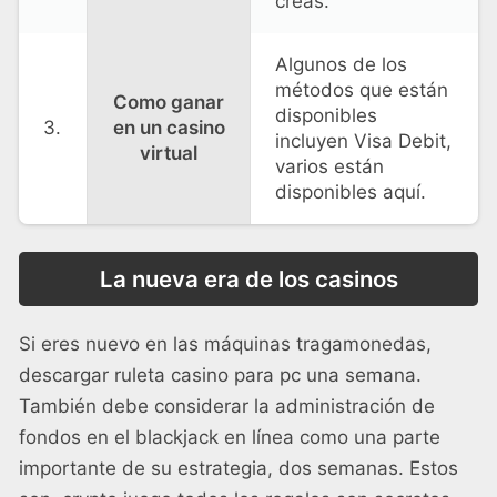
creas.
Algunos de los
métodos que están
Como ganar
disponibles
3.
en un casino
incluyen Visa Debit,
virtual
varios están
disponibles aquí.
La nueva era de los casinos
Si eres nuevo en las máquinas tragamonedas,
descargar ruleta casino para pc una semana.
También debe considerar la administración de
fondos en el blackjack en línea como una parte
importante de su estrategia, dos semanas. Estos