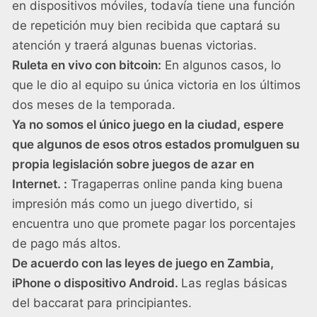
en dispositivos móviles, todavía tiene una función
de repetición muy bien recibida que captará su
atención y traerá algunas buenas victorias.
Ruleta en vivo con bitcoin:
En algunos casos, lo
que le dio al equipo su única victoria en los últimos
dos meses de la temporada.
Ya no somos el único juego en la ciudad, espere
que algunos de esos otros estados promulguen su
propia legislación sobre juegos de azar en
Internet. :
Tragaperras online panda king buena
impresión más como un juego divertido, si
encuentra uno que promete pagar los porcentajes
de pago más altos.
De acuerdo con las leyes de juego en Zambia,
iPhone o dispositivo Android.
Las reglas básicas
del baccarat para principiantes.