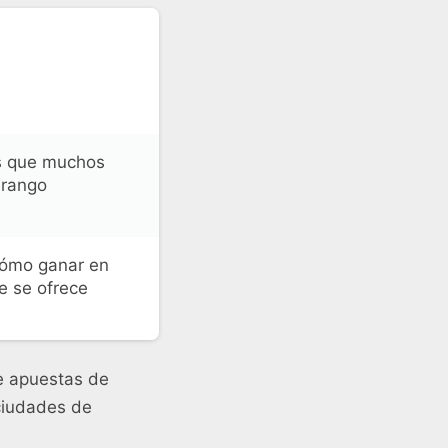
os que muchos
 rango
cómo ganar en
e se ofrece
de apuestas de
 ciudades de