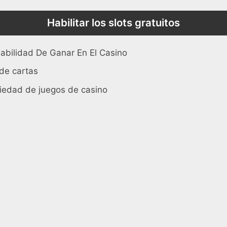
Habilitar los slots gratuitos
abilidad De Ganar En El Casino
 de cartas
riedad de juegos de casino