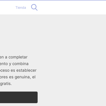
Tienda
yen a completar
iento y combina
oceso es establecer
dores es genuina, el
gratis.