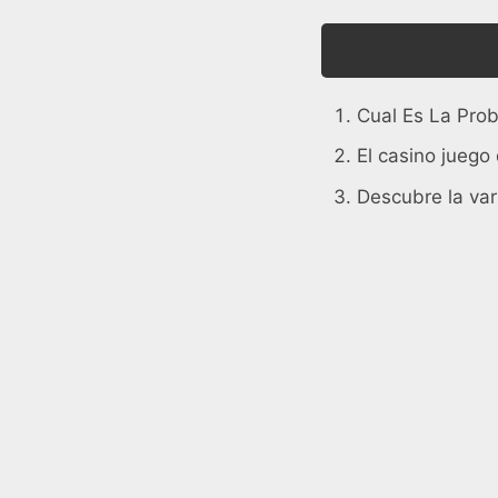
Cual Es La Prob
El casino juego
Descubre la va