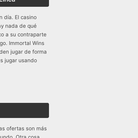
 día. El casino
hay nada de qué
co a su contraparte
rgo. Immortal Wins
eden jugar de forma
es jugar usando
tas ofertas son más
mundo. Otra cosa