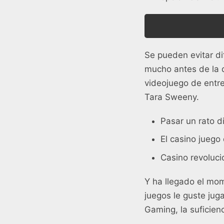
Se pueden evitar di
mucho antes de la d
videojuego de entre
Tara Sweeny.
Pasar un rato d
El casino juego
Casino revoluc
Y ha llegado el mom
juegos le guste jug
Gaming, la suficienc