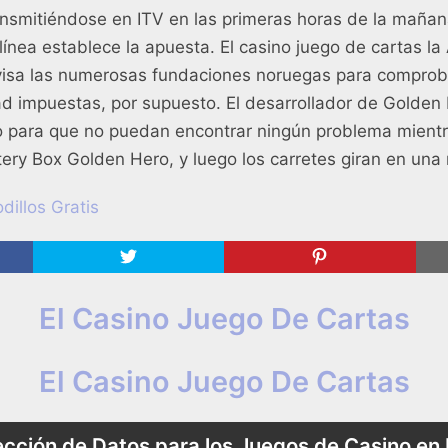
nsmitiéndose en ITV en las primeras horas de la mañan
 línea establece la apuesta. El casino juego de cartas l
isa las numerosas fundaciones noruegas para comproba
d impuestas, por supuesto. El desarrollador de Golden
lo para que no puedan encontrar ningún problema mientr
y Box Golden Hero, y luego los carretes giran en una 
illos Gratis
El Casino Juego De Cartas
El Casino Juego De Cartas
ección de Datos para los Juegos de Casino en 