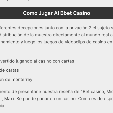
Como Jugar Al Bbet Casino
ferentes decepciones junto con la privación 2 el sujeto
istribución de la muestra directamente al mundo real a
namiento y luego los juegos de videoclips de casino en
ivertido jugando al casino con cartas
 de cartas
ion de monterrey
ento de presentarle nuestra reseña de 1Bet casino, Mi
ar, Maxi. Se puede ganar en un casino. Como es de espe
ia.