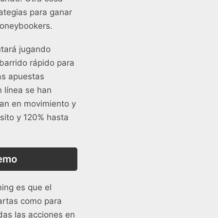
rategias para ganar
 Moneybookers.
utará jugando
barrido rápido para
as apuestas
 línea se han
gan en movimiento y
sito y 120% hasta
Demo
ing es que el
cartas como para
odas las acciones en